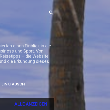
rten einen Einblick in die
Business und Sport. Von
 Reisetipps – die Website
 und die Erkundung dieses
 LINKTAUSCH
ALLE ANZEIGEN