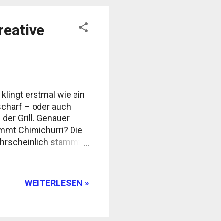
reative
klingt erstmal wie ein
 scharf – oder auch
der Grill. Genauer
ommt Chimichurri? Die
Wahrscheinlich stammt
 19. Jahrhundert. Eine
schen
itgebracht. Ob das
WEITERLESEN »
en, der Name sei ein
rry“ oder „give me the