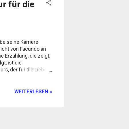
r für die
be seine Karriere
icht von Facundo an
e Erzählung, die zeigt,
t, ist die
s, der für die Liebe
ing. Der Sunnyboy aus
mit seinem
ario sofort daran
WEITERLESEN »
. "Die Natur hat bei
spart", beschreibt
an, der unverschämt gut
Wort, das eine