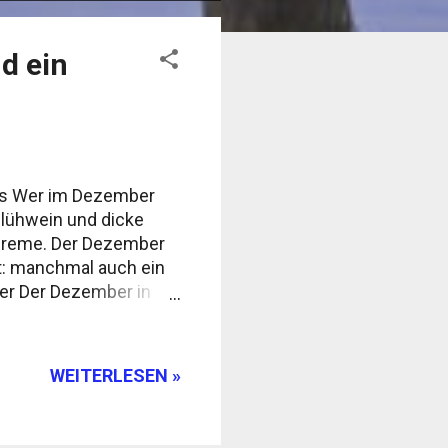
d ein
os Wer im Dezember
 Glühwein und dicke
ncreme. Der Dezember
gt: manchmal auch ein
er Der Dezember in
ter oft über 30 °C, und
rwischt eine
lt. Danach riecht alles
WEITERLESEN »
antikküste, etwa in
ich ab Mitte des Monats