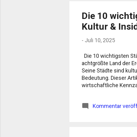
Die 10 wichti
Kultur & Insi
-
Juli 10, 2025
Die 10 wichtigsten Städ
achtgrößte Land der Er
Seine Städte sind kultu
Bedeutung. Dieser Arti
wirtschaftliche Kennza
und urbane Entdecker. 
(Großraum: über 15 Mi
Kommentar veröff
Besonderheiten: Tango,
politische und wirtsch
Finanzzentren Südameri
Nahverkehrssystem und