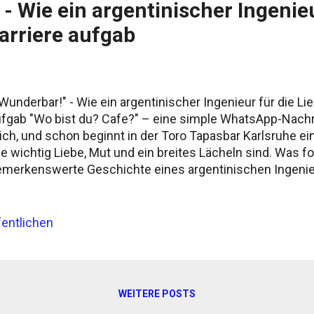
- Wie ein argentinischer Ingenieu
arriere aufgab
underbar!" - Wie ein argentinischer Ingenieur für die Lie
fgab "Wo bist du? Cafe?" – eine simple WhatsApp-Nachr
ch, und schon beginnt in der Toro Tapasbar Karlsruhe ein
e wichtig Liebe, Mut und ein breites Lächeln sind. Was folg
merkenswerte Geschichte eines argentinischen Ingenieur
ne steile Karriere aufgab und in Deutschland bei null anf
nta Fe Facundo Adrian Daulon betritt die Toro Tapasbar 
arakteristischen breiten Lächeln – jenem Lächeln, das M
entlichen
innert, warum er diesem Mann vor Jahren eine Chance gab
cundo an Sympathie, Empathie und Ausstrahlung nicht ge
rio seinen ehemaligen Mitarbeiter. "Ein echter Gentlem
ssieht." "Wunderbar!", ruft Facundo zur Begrüßung – ein 
WEITERE POSTS
sondere Bedeutung hat, da es...