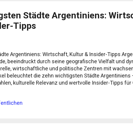
gsten Städte Argentiniens: Wirts
der-Tipps
te Argentiniens: Wirtschaft, Kultur & Insider-Tipps Argen
de, beeindruckt durch seine geografische Vielfalt und dy
relle, wirtschaftliche und politische Zentren mit wachsen
kel beleuchtet die zehn wichtigsten Städte Argentiniens
hlen, kulturelle Relevanz und wertvolle Insider-Tipps fü
1. Buenos Aires – Die kosmopolitische Hauptstadt Bevölk
o.) Wirtschaftsschwerpunkte: Finanzen, Medien, Handel,
entlichen
 europäisches Flair, kulturelle Hochburg Buenos Aires ist
aftliche Hauptstadt Argentiniens, sondern auch eines de
kas. Die Stadt bietet eine dichte urbane Struktur, ein g
 eine le...