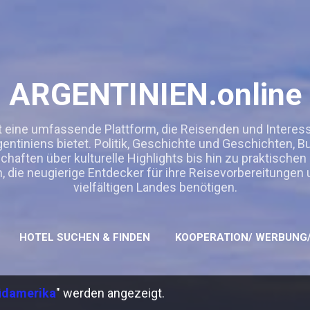
Direkt zum Hauptbereich
ARGENTINIEN.online
t eine umfassende Plattform, die Reisenden und Interessie
entiniens bietet. Politik, Geschichte und Geschichten, 
ften über kulturelle Highlights bis hin zu praktischen
n, die neugierige Entdecker für ihre Reisevorbereitungen
vielfältigen Landes benötigen.
HOTEL SUCHEN & FINDEN
KOOPERATION/ WERBUNG/
üdamerika
" werden angezeigt.