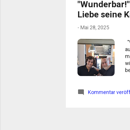
"Wunderbar!" 
Liebe seine K
-
Mai 28, 2025
"W
au
mi
wi
be
ei
Sa
ch
Kommentar veröff
er
Fa
Ma
au
be