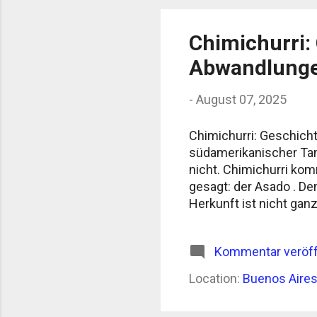
Chimichurri: 
Abwandlung
-
August 07, 2025
Chimichurri: Geschicht
südamerikanischer Tanz
nicht. Chimichurri komm
gesagt: der Asado . D
Herkunft ist nicht gan
das Wort „Chimichurri“
Theorie: Ein Mann name
Kommentar veröff
Unabhängigkeitsbeweg
stimmt? Wer weiß. Klin
Location:
Buenos Aires
argentinisches Kauder
curry“. Vielleicht. Sicher