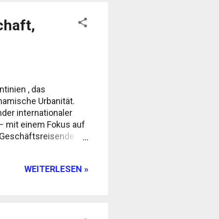
chaft,
tinien , das
namische Urbanität.
der internationaler
 – mit einem Fokus auf
r Geschäftsreisende
erung: ca. 3 Mio.
 Technologie
WEITERLESEN »
 nicht nur die
r wichtigsten
ut ausgebautes