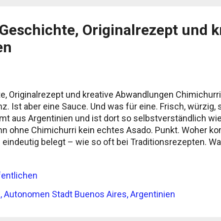
Geschichte, Originalrezept und k
en
e, Originalrezept und kreative Abwandlungen Chimichurri 
. Ist aber eine Sauce. Und was für eine. Frisch, würzig,
t aus Argentinien und ist dort so selbstverständlich wie 
enn ohne Chimichurri kein echtes Asado. Punkt. Woher k
z eindeutig belegt – wie so oft bei Traditionsrezepten. 
 aus dem Einfluss britischer oder irischer Einwanderer im
ns Jimmy McCurry (ja, ernsthaft) soll bei der argentini
entlichen
ung mitgemischt haben – und seine Würzsauce gleich m
gt jedenfalls gut genug für einen Grillabend. Andere sag
, Autonomen Stadt Buenos Aires, Argentinien
welsch aus Englisch, Baskisch und Spanisch – „che mi cu
 ...