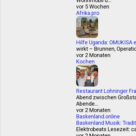
Wohnmobil u...
vor 5 Wochen
Afrika.pro
Hilfe Uganda: OMUKISA e.
wirkt – Brunnen, Operation
vor 2 Monaten
Kochen
Restaurant Lohninger Fra
Abend zwischen Großstad
Abende...
vor 2 Monaten
Baskenland.online
Baskenland Musik: Trad
Elektrobeats Lesezeit: ca
vor 2 Monaten