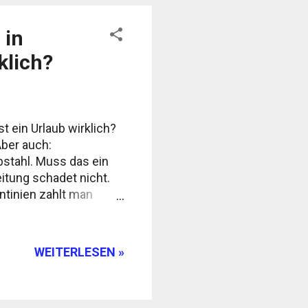
 in
klich?
t ein Urlaub wirklich?
Aber auch:
ebstahl. Muss das ein
itung schadet nicht.
entinien zahlt man
staurants und größeren
ires oder in kleinen
 inoffizielle
WEITERLESEN »
Pesos pro Euro oder
scht bei sogenannt...