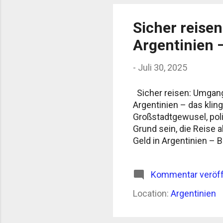
Sicher reise
Argentinien –
-
Juli 30, 2025
Sicher reisen: Umgang 
Argentinien – das klin
Großstadtgewusel, polit
Grund sein, die Reise 
Geld in Argentinien – B
(noch) viel mit Bargel
Läden – aber selbst da
Kommentar veröff
Geschäften ist bar ang
Wechselkurse, etwa den
Location:
Argentinien
Dollar. Wer clever (und 