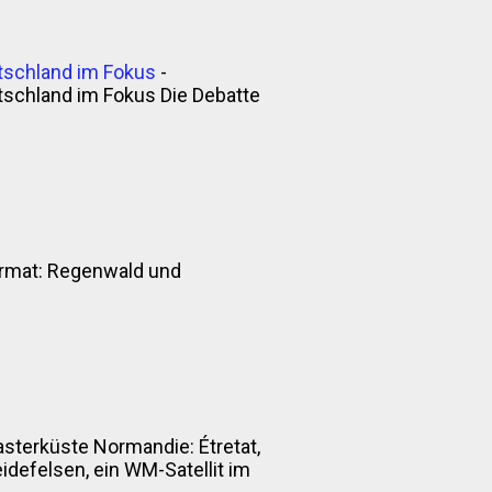
tschland im Fokus
-
tschland im Fokus Die Debatte
nformat: Regenwald und
asterküste Normandie: Étretat,
defelsen, ein WM-Satellit im