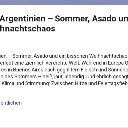
Argentinien – Sommer, Asado un
ihnachtschaos
ien – Sommer, Asado und ein bisschen Weihnachtscha
, erlebt eine ziemlich verdrehte Welt: Während in Europa
ht es in Buenos Aires nach gegrilltem Fleisch und Sonne
nn des Sommers – heiß, laut, lebendig. Und ehrlich gesa
 Klima und Stimmung: Zwischen Hitze und Feiertagsfieb
 für Hitzescheue. In der Hauptstadt klettert das Thermome
ne Wand zwischen den Häuserschluchten. Wer Glück hat, e
entlichen
 heftiges Gewitter, das die Stadt für eine Stunde durchspü
 – aber wenigstens ist es ein bisschen kühler. An der Atl
amar, füllen sich die Strände. Viele Argentinier nehmen s