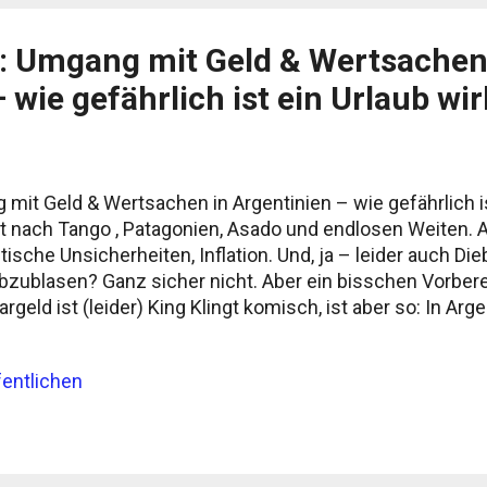
n: Umgang mit Geld & Wertsachen
 wie gefährlich ist ein Urlaub wir
mit Geld & Wertsachen in Argentinien – wie gefährlich is
gt nach Tango , Patagonien, Asado und endlosen Weiten. 
ische Unsicherheiten, Inflation. Und, ja – leider auch Di
abzublasen? Ganz sicher nicht. Aber ein bisschen Vorbere
argeld ist (leider) King Klingt komisch, ist aber so: In Arg
d. Kreditkarten funktionieren zwar in Hotels, besseren Re
 ist es keine Garantie. Besonders außerhalb von Buenos A
entlichen
esagt. Hinzu kommt: Aufgrund der Wirtschaftslage gibt es
 „Blue Dollar“. Offiziell bekommst du deutlich weniger 
legal!) reisen will, bringt Bargeld in US-Dollar mit und tau