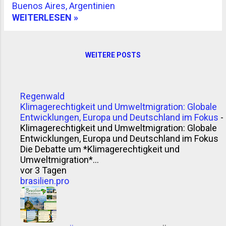
eindeutig belegt – wie so oft bei
Buenos Aires, Argentinien
Traditionsrezepten. Wahrscheinlich stammt das
WEITERLESEN »
Wort „Chimichurri“ aus dem Einfluss britischer
oder irischer Einwanderer im 19. Jahrhundert. Eine
Theorie: Ein Mann namens Jimmy McCurry (ja,
WEITERE POSTS
ernsthaft) soll bei der argentinischen
Unabhängigkeitsbewegung mitgemischt haben –
und seine Würzsauce gleich mitgebracht. Ob das
Regenwald
stimmt? Wer weiß. Klingt jedenfalls gut genug für
Klimagerechtigkeit und Umweltmigration: Globale
einen Grillabend. Andere sagen, der Name sei ein
Entwicklungen, Europa und Deutschland im Fokus
-
argentinisches Kauderwelsch aus Englisch,
Klimagerechtigkeit und Umweltmigration: Globale
Baskisch und Spanisch – „che mi curry“ oder „give
Entwicklungen, Europa und Deutschland im Fokus
me the curry“. Vielleicht. Sicher ...
Die Debatte um *Klimagerechtigkeit und
Umweltmigration*...
vor 3 Tagen
brasilien.pro