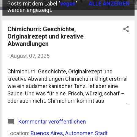
Posts mit dem Label "
vegan
"
ALLE ANZEIGEN
P
werden angezeigt.
o
s
Chimichurri: Geschichte,
Originalrezept und kreative
t
Abwandlungen
s
-
August 07, 2025
Chimichurri: Geschichte, Originalrezept und
kreative Abwandlungen Chimichurri klingt erstmal
wie ein südamerikanischer Tanz. Ist aber eine
Sauce. Und was für eine. Frisch, würzig, scharf –
oder auch nicht. Chimichurri kommt aus
Argentinien und ist dort so selbstverständlich wie
der Grill. Genauer gesagt: der Asado . Denn ohne
Kommentar veröffentlichen
Chimichurri kein echtes Asado. Punkt. Woher
kommt Chimichurri? Die Herkunft ist nicht ganz
Location:
Buenos Aires, Autonomen Stadt