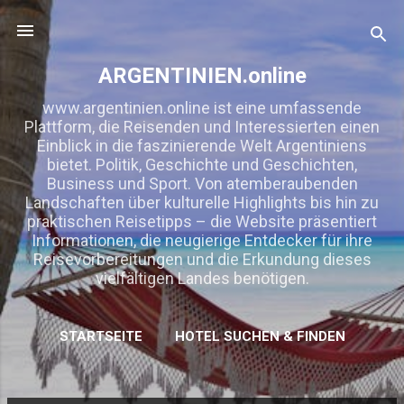
Direkt zum Hauptbereich
ARGENTINIEN.online
www.argentinien.online ist eine umfassende
Plattform, die Reisenden und Interessierten einen
Einblick in die faszinierende Welt Argentiniens
bietet. Politik, Geschichte und Geschichten,
Business und Sport. Von atemberaubenden
Landschaften über kulturelle Highlights bis hin zu
praktischen Reisetipps – die Website präsentiert
Informationen, die neugierige Entdecker für ihre
Reisevorbereitungen und die Erkundung dieses
vielfältigen Landes benötigen.
STARTSEITE
HOTEL SUCHEN & FINDEN
MEHR…
KOOPERATION/ WERBUNG/ LINKTAUSCH