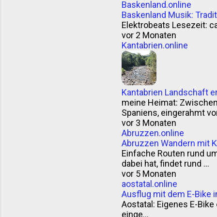
Baskenland.online
Baskenland Musik: Trad
Elektrobeats Lesezeit: ca
vor 2 Monaten
Kantabrien.online
Kantabrien Landschaft e
meine Heimat: Zwischen F
Spaniens, eingerahmt vom
vor 3 Monaten
Abruzzen.online
Abruzzen Wandern mit K
Einfache Routen rund u
dabei hat, findet rund ...
vor 5 Monaten
aostatal.online
Ausflug mit dem E-Bike i
Aostatal: Eigenes E-Bike o
einge...