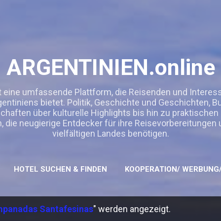
Direkt zum Hauptbereich
ARGENTINIEN.online
t eine umfassende Plattform, die Reisenden und Interessie
entiniens bietet. Politik, Geschichte und Geschichten, 
ften über kulturelle Highlights bis hin zu praktischen
n, die neugierige Entdecker für ihre Reisevorbereitungen
vielfältigen Landes benötigen.
HOTEL SUCHEN & FINDEN
KOOPERATION/ WERBUNG/
panadas Santafesinas
" werden angezeigt.