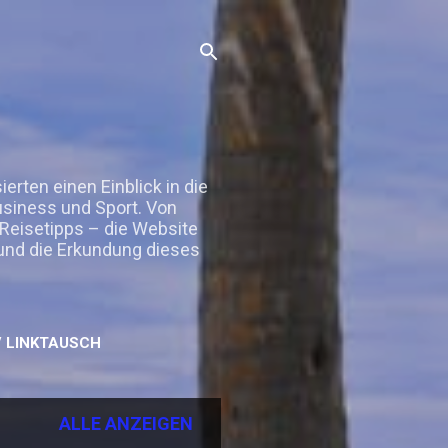
rten einen Einblick in die
Business und Sport. Von
 Reisetipps – die Website
 und die Erkundung dieses
 LINKTAUSCH
ALLE ANZEIGEN