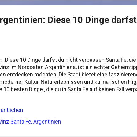
rgentinien: Diese 10 Dinge darfst
n: Diese 10 Dinge darfst du nicht verpassen Santa Fe, d
inz im Nordosten Argentiniens, ist ein echter Geheimtipp
ien entdecken möchten. Die Stadt bietet eine faszinier
 moderner Kultur, Naturerlebnissen und kulinarischen Hig
ie 10 besten Dinge , die du in Santa Fe auf keinen Fall verp
 Wahrzeichen der Stadt Die Hängebrücke "Puente Colgant
ie verbindet das Stadtzentrum mit dem Stadtteil Alto Ver
entlichen
traumhaften Blick über den Río Colastiné. Perfekt für 
nge! 2. Rundgang durch das historische Stadtzentrum Di
vinz Santa Fe, Argentinien
nialer Architektur, charmanten Gassen und lebendigen Pl