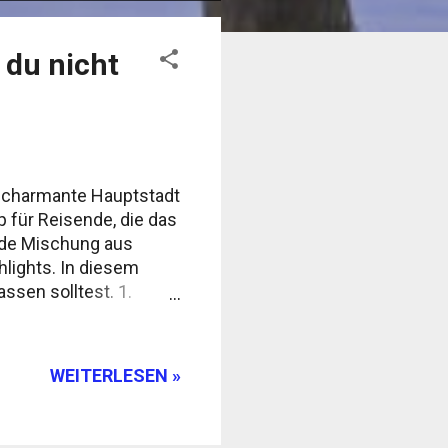
 du nicht
ie charmante Hauptstadt
 für Reisende, die das
ende Mischung aus
hlights. In diesem
assen solltest. 1.
e" ist das ikonische
de und bietet bei
Instagram-Fotos und
WEITERLESEN »
e Altstadt von Santa
ätzen. Besonders