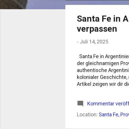
o
s
Santa Fe in A
t
verpassen
s
-
Juli 14, 2025
Santa Fe in Argentinie
der gleichnamigen Prov
authentische Argentin
kolonialer Geschichte,
Artikel zeigen wir dir d
Puente Colgante – Das
Symbol von Santa Fe. S
Kommentar veröff
Sonnenuntergang einen 
romantische Spaziergä
Location:
Santa Fe, Pro
Fe begeistert mit kolo
sehenswert...