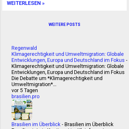
und Stimmung: Zwischen Hitze und
WEITERLESEN »
Feiertagsfieber Der Dezember in Argentinien ist
nichts für Hitzescheue. In der Hauptstadt klettert
das Thermometer oft über 30 °C, und die Luft
WEITERE POSTS
steht wie eine Wand zwischen den
Häuserschluchten. Wer Glück hat, erwischt eine
„tormenta“, ein kurzes, heftiges Gewitter, das die
Regenwald
Stadt für eine Stunde durchspült. Danach riecht
Klimagerechtigkeit und Umweltmigration: Globale
alles nach Staub und Asphalt – aber wenigstens
Entwicklungen, Europa und Deutschland im Fokus
-
ist es ein bisschen kühler. An der Atlantikküste,
Klimagerechtigkeit und Umweltmigration: Globale
etwa in Mar del Plata oder Pinamar, füllen sich die
Entwicklungen, Europa und Deutschland im Fokus
Strände. Viele Argentinier nehmen sich ab Mitte
Die Debatte um *Klimagerechtigkeit und
des Monats frei oder arbei...
Umweltmigration*...
vor 5 Tagen
brasilien.pro
Brasilien im Überblick
-
Brasilien im Überblick