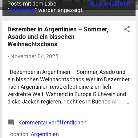
Posts mit dem Label
ALLE ANZEIGEN
P
"
Dezember
" werden angezeigt.
o
s
Dezember in Argentinien – Sommer,
Asado und ein bisschen
t
Weihnachtschaos
s
-
November 04, 2025
Dezember in Argentinien – Sommer, Asado und
ein bisschen Weihnachtschaos Wer im Dezember
nach Argentinien reist, erlebt eine ziemlich
verdrehte Welt: Während in Europa Glühwein und
dicke Jacken regieren, riecht es in Buenos Aires
nach gegrilltem Fleisch und Sonnencreme. Der
Dezember markiert hier den Beginn des Sommers
Kommentar veröffentlichen
– heiß, laut, lebendig. Und ehrlich gesagt:
manchmal auch ein bisschen anstrengend. Klima
Location:
Argentinien