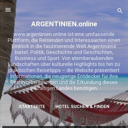
Direkt zum Hauptbereich
ARGENTINIEN.online
www.argentinien.online ist eine umfassende
Plattform, die Reisenden und Interessierten einen
Einblick in die faszinierende Welt Argentiniens
bietet. Politik, Geschichte und Geschichten,
Business und Sport. Von atemberaubenden
Landschaften über kulturelle Highlights bis hin zu
praktischen Reisetipps – die Website präsentiert
Informationen, die neugierige Entdecker für ihre
Reisevorbereitungen und die Erkundung dieses
vielfältigen Landes benötigen.
STARTSEITE
HOTEL SUCHEN & FINDEN
MEHR…
KOOPERATION/ WERBUNG/ LINKTAUSCH