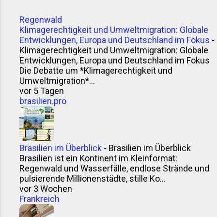
und seine Würzsauce gleich mitgebracht. Ob das
Regenwald
stimmt? Wer weiß. Klingt jedenfalls gut genug für
Klimagerechtigkeit und Umweltmigration: Globale
einen Grillabend. Andere sagen, der Name sei ein
Entwicklungen, Europa und Deutschland im Fokus
-
argentinisches Kauderwelsch aus Englisch,
Klimagerechtigkeit und Umweltmigration: Globale
Baskisch und Spanisch – „che mi curry“ oder „give
Entwicklungen, Europa und Deutschland im Fokus
me the curry“. Vielleicht. Sicher ...
Die Debatte um *Klimagerechtigkeit und
Umweltmigration*...
vor 5 Tagen
brasilien.pro
Brasilien im Überblick
-
Brasilien im Überblick
Brasilien ist ein Kontinent im Kleinformat:
Regenwald und Wasserfälle, endlose Strände und
pulsierende Millionenstädte, stille Ko...
vor 3 Wochen
Frankreich