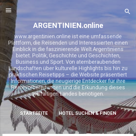
Direkt zum Hauptbereich
ARGENTINIEN.online
www.argentinien.online ist eine umfassende
Plattform, die Reisenden und Interessierten einen
Einblick in die faszinierende Welt Argentiniens
bietet. Politik, Geschichte und Geschichten,
Business und Sport. Von atemberaubenden
Landschaften über kulturelle Highlights bis hin zu
praktischen Reisetipps – die Website präsentiert
Informationen, die neugierige Entdecker für ihre
Reisevorbereitungen und die Erkundung dieses
vielfältigen Landes benötigen.
STARTSEITE
HOTEL SUCHEN & FINDEN
MEHR…
KOOPERATION/ WERBUNG/ LINKTAUSCH