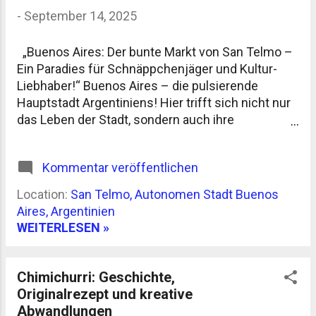
-
September 14, 2025
fördert Start-ups, organisiert Hackathons und
öffnet Labore für Kooperationen. Die Luft riecht
manchmal mehr nach Mate-Tee als nach Zukunft
„Buenos Aires: Der bunte Markt von San Telmo –
– aber genau das ist der Mix, der funktioniert.
Ein Paradies für Schnäppchenjäger und Kultur-
Technologie im Alltag Man könnte me...
Liebhaber!“ Buenos Aires – die pulsierende
Hauptstadt Argentiniens! Hier trifft sich nicht nur
das Leben der Stadt, sondern auch ihre
Geschichte, ihre Farben und vor allem der Flair
eines einzigartigen Marktes. Der San Telmo-Markt
Kommentar veröffentlichen
ist ein wahres Highlight, das die Herzen der
Touristen und Einheimischen gleichermaßen
Location:
San Telmo, Autonomen Stadt Buenos
erobert hat. Wenn du auf der Suche nach Kunst ,
Aires, Argentinien
Antiquitäten oder täglichen Schnäppchen bist,
WEITERLESEN »
dann ist dieser Markt der perfekte Ort für dich! San
Telmo – ein Viertel voller Charme San Telmo ist
ein Stadtteil, der wie aus einer anderen Zeit wirkt.
Chimichurri: Geschichte,
Enge, gepflasterte Gassen, historische Gebäude
Originalrezept und kreative
und Tango-Musik aus den Straßencafés machen
Abwandlungen