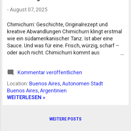
diesen Ort so besonders. Aber was den Markt von
-
August 07, 2025
San Telmo wirklich auszeichnet, ist die Mischung
aus traditionellem argentinischen Flair und
internationalem Kunsthandwerk. Hier findest du
Chimichurri: Geschichte, Originalrezept und
alles von Antiquitäten , die dich in vergangene
kreative Abwandlungen Chimichurri klingt erstmal
Zeit...
wie ein südamerikanischer Tanz. Ist aber eine
Sauce. Und was für eine. Frisch, würzig, scharf –
oder auch nicht. Chimichurri kommt aus
Argentinien und ist dort so selbstverständlich wie
der Grill. Genauer gesagt: der Asado . Denn ohne
Kommentar veröffentlichen
Chimichurri kein echtes Asado. Punkt. Woher
kommt Chimichurri? Die Herkunft ist nicht ganz
Location:
Buenos Aires, Autonomen Stadt
eindeutig belegt – wie so oft bei
Buenos Aires, Argentinien
Traditionsrezepten. Wahrscheinlich stammt das
WEITERLESEN »
Wort „Chimichurri“ aus dem Einfluss britischer
oder irischer Einwanderer im 19. Jahrhundert. Eine
Theorie: Ein Mann namens Jimmy McCurry (ja,
WEITERE POSTS
ernsthaft) soll bei der argentinischen
Unabhängigkeitsbewegung mitgemischt haben –