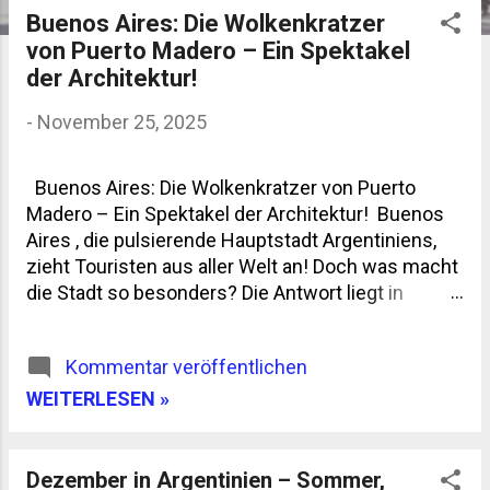
Buenos Aires: Die Wolkenkratzer
P
von Puerto Madero – Ein Spektakel
o
der Architektur!
s
-
November 25, 2025
t
s
Buenos Aires: Die Wolkenkratzer von Puerto
Madero – Ein Spektakel der Architektur! Buenos
Aires , die pulsierende Hauptstadt Argentiniens,
zieht Touristen aus aller Welt an! Doch was macht
die Stadt so besonders? Die Antwort liegt in
Puerto Madero , einem der modernsten Stadtteile
der Metropole, bekannt für seine beeindruckenden
Kommentar veröffentlichen
Wolkenkratzer und atemberaubenden Aussichten
. Puerto Madero: Ein architektonisches
WEITERLESEN »
Meisterwerk Puerto Madero ist nicht nur ein
Hafen, sondern ein Symbol für den urbanen
Wandel in Buenos Aires. Früher ein industrielles
Dezember in Argentinien – Sommer,