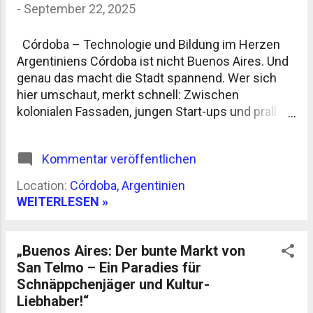
-
September 22, 2025
Fitz Roys, der sich spiegelnd im See zeigt, lohnt
jeden Schritt. Die Region hat extreme
Wetterumschwünge. Morgens Sonne, mittags
Córdoba – Technologie und Bildung im Herzen
Sturm, abends Regen – so ist das hier. Wer hier
Argentiniens Córdoba ist nicht Buenos Aires. Und
wandert, sollte sich also nicht auf Schönwetter
genau das macht die Stadt spannend. Wer sich
verlassen. Die Temperaturen liegen im Sommer
hier umschaut, merkt schnell: Zwischen
zwischen 10 u...
kolonialen Fassaden, jungen Start-ups und prall
gefüllten Hörsälen pulsiert eine Energie, die man
nicht einfach übersehen kann. Universitäten, die
Kommentar veröffentlichen
mehr sind als graue Gebäude Córdoba ist seit
Jahrhunderten eine Studierendenstadt. Die
Location:
Córdoba, Argentinien
Universidad Nacional de Córdoba , gegründet
WEITERLESEN »
1613, gehört zu den ältesten Lateinamerikas.
Heute wirkt der Campus wie ein Magnet:
Zehntausende Studierende aus Argentinien,
„Buenos Aires: Der bunte Markt von
Bolivien, Chile oder Spanien bevölkern
San Telmo – Ein Paradies für
Bibliotheken, Bars und Busse. Das Spannende: Die
Schnäppchenjäger und Kultur-
Universität ist kein isoliertes Elfenbeinturm-
Liebhaber!“
Projekt. Vielmehr mischt sie sich ins Stadtleben,