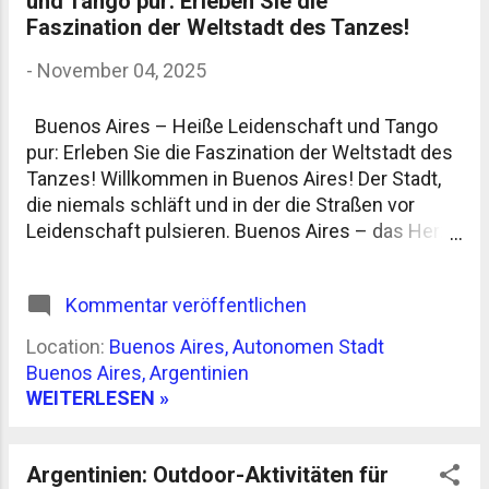
und Tango pur: Erleben Sie die
Häuserschluchten. Wer Glück hat, erwischt eine
Faszination der Weltstadt des Tanzes!
„tormenta“, ein kurzes, heftiges Gewitter, das die
-
November 04, 2025
Stadt für eine Stunde durchspült. Danach riecht
alles nach Staub und Asphalt – aber wenigstens
ist es ein bisschen kühler. An der Atlantikküste,
Buenos Aires – Heiße Leidenschaft und Tango
etwa in Mar del Plata oder Pinamar, füllen sich die
pur: Erleben Sie die Faszination der Weltstadt des
Strände. Viele Argentinier nehmen sich ab Mitte
Tanzes! Willkommen in Buenos Aires! Der Stadt,
des Monats frei oder arbei...
die niemals schläft und in der die Straßen vor
Leidenschaft pulsieren. Buenos Aires – das Herz
Argentiniens – zieht Reisende aus aller Welt
magisch an. Aber warum? Die Antwort ist so heiß
Kommentar veröffentlichen
wie der Sommer am Río de la Plata: TANGO!
Buenos Aires: Die Stadt, in der der Tango geboren
Location:
Buenos Aires, Autonomen Stadt
wurde Buenos Aires ist die Geburtsstätte des
Buenos Aires, Argentinien
Tangos, ein Tanz, der für pure Leidenschaft,
WEITERLESEN »
Sehnsucht und eine unvergessliche Energie steht.
Hier, wo jede Straße ihre eigene Geschichte
erzählt, ist der Tango mehr als nur ein Tanz – er ist
Argentinien: Outdoor-Aktivitäten für