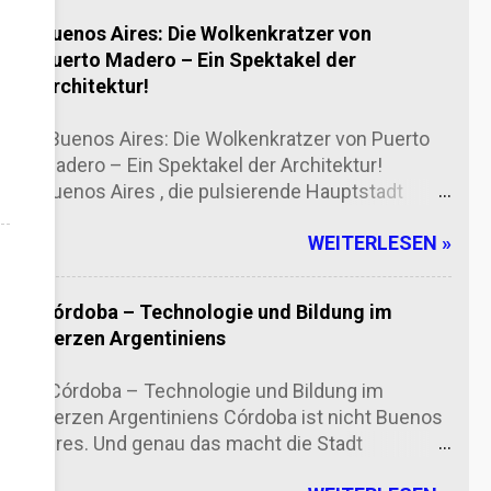
Buenos Aires: Die Wolkenkratzer von
Puerto Madero – Ein Spektakel der
Architektur!
Buenos Aires: Die Wolkenkratzer von Puerto
Madero – Ein Spektakel der Architektur!
Buenos Aires , die pulsierende Hauptstadt
Argentiniens, zieht Touristen aus aller Welt an!
WEITERLESEN »
Doch was macht die Stadt so besonders? Die
Antwort liegt in Puerto Madero , einem der
modernsten Stadtteile der Metropole, bekannt
Córdoba – Technologie und Bildung im
für seine beeindruckenden Wolkenkratzer und
Herzen Argentiniens
atemberaubenden Aussichten . Puerto Madero:
Ein architektonisches Meisterwerk Puerto
Córdoba – Technologie und Bildung im
Madero ist nicht nur ein Hafen, sondern ein
Herzen Argentiniens Córdoba ist nicht Buenos
Symbol für den urbanen Wandel in Buenos
Aires. Und genau das macht die Stadt
Aires. Früher ein industrielles Viertel, hat sich
spannend. Wer sich hier umschaut, merkt
die Gegend in ein Luxus-Quartier verwandelt,