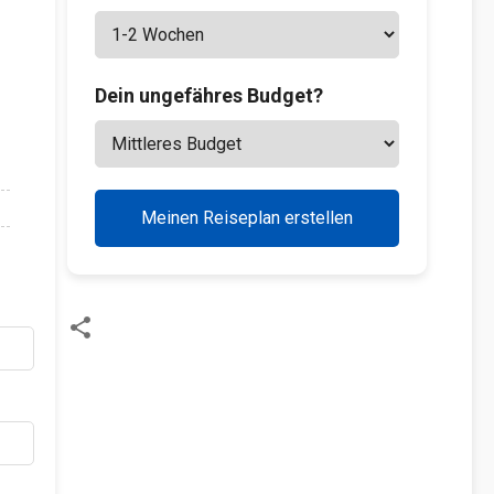
Dein ungefähres Budget?
Meinen Reiseplan erstellen
K
o
m
m