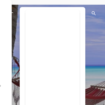
Direkt zum Hauptbereich
ARGENTINIEN.o
nline
www.argentinien.onlin
e ist eine umfassende
Plattform, die
Reisenden und
Interessierten einen
Einblick in die
faszinierende Welt
Argentiniens bietet.
Politik, Geschichte
e
und Geschichten,
Business und Sport.