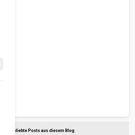
e
n
t
a
r
e
Beliebte Posts aus diesem Blog