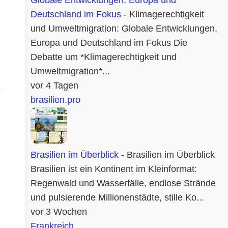
Globale Entwicklungen, Europa und
das Wort „Chimichurri“ aus dem Einfluss
britischer oder irischer Einwanderer im 19.
Deutschland im Fokus
-
Klimagerechtigkeit
Jahrhundert. Eine Theorie: Ein Mann namens
und Umweltmigration: Globale Entwicklungen,
Jimmy McCurry (ja, ernsthaft) soll bei der
Europa und Deutschland im Fokus Die
argentinischen Unabhängigkeitsbewegung
Debatte um *Klimagerechtigkeit und
mitgemischt haben – und seine Würzsauce
Umweltmigration*...
gleich mitgebracht. Ob das stimmt? Wer weiß.
vor 4 Tagen
Klingt jedenfalls gut genug für einen Grillabend.
Andere sagen, der Name sei ein argentinisches
brasilien.pro
Kauderwelsch aus Englisch, Baskisch und
Spanisch – „che mi curry“ oder „give me the
curry“. Vielleicht. Sicher ...
Brasilien im Überblick
-
Brasilien im Überblick
Brasilien ist ein Kontinent im Kleinformat:
Regenwald und Wasserfälle, endlose Strände
und pulsierende Millionenstädte, stille Ko...
vor 3 Wochen
Frankreich