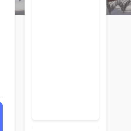
Von
atemberaubenden
Landschaften über
kulturelle Highlights
bis hin zu praktischen
Reisetipps – die
Website präsentiert
Informationen, die
neugierige Entdecker
für ihre
Reisevorbereitungen
und die Erkundung
dieses vielfältigen
Landes benötigen.