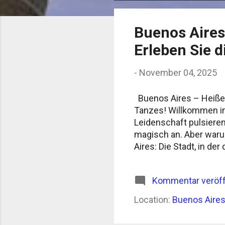
o
s
Buenos Aires
t
Erleben Sie d
s
-
November 04, 2025
Buenos Aires – Heiße L
Tanzes! Willkommen in 
Leidenschaft pulsieren
magisch an. Aber waru
Aires: Die Stadt, in d
Tanz, der für pure Lei
Straße ihre eigene Gesc
Kommentar veröff
Lebenseinstellung, ei
hat. Tango in Buenos 
Location:
Buenos Aires
blickende Augenpaare. 
dieses einzigartigen T