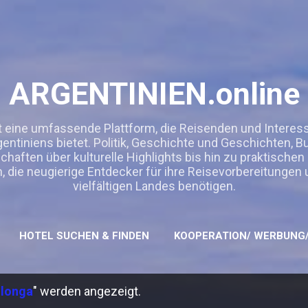
Direkt zum Hauptbereich
ARGENTINIEN.online
t eine umfassende Plattform, die Reisenden und Interessie
entiniens bietet. Politik, Geschichte und Geschichten, 
ften über kulturelle Highlights bis hin zu praktischen
n, die neugierige Entdecker für ihre Reisevorbereitungen
vielfältigen Landes benötigen.
HOTEL SUCHEN & FINDEN
KOOPERATION/ WERBUNG/
longa
" werden angezeigt.