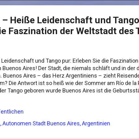
 – Heiße Leidenschaft und Tango
ie Faszination der Weltstadt des 
eidenschaft und Tango pur: Erleben Sie die Faszination
Buenos Aires! Der Stadt, die niemals schläft und in der d
. Buenos Aires – das Herz Argentiniens – zieht Reisende
m? Die Antwort ist so heiß wie der Sommer am Río de la
er der Tango geboren wurde Buenos Aires ist die Geburtsst
denschaft, Sehnsucht und eine unvergessliche Energie ste
hichte erzählt, ist der Tango mehr als nur ein Tanz – er i
entlichen
ne Kunstform und eine Hommage an die Stadt, die ihn s
Aires – das bedeutet: Heiße Rhythmen, enge Umarmungen 
, Autonomen Stadt Buenos Aires, Argentinien
Diese Stadt ist die perfekte Bühne für alle, die sich der
anzes hingeben...