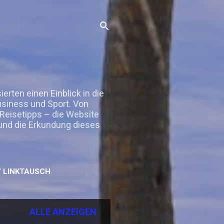
rten einen Einblick in die
Business und Sport. Von
 Reisetipps – die Website
 und die Erkundung dieses
 LINKTAUSCH
ALLE ANZEIGEN