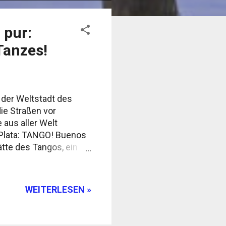
 pur:
Tanzes!
 der Weltstadt des
ie Straßen vor
 aus aller Welt
 Plata: TANGO! Buenos
ätte des Tangos, ein
ht. Hier, wo jede
st eine
o weltberühmt gemacht
WEITERLESEN »
und tief in die Seele
 Magie und dem Feuer