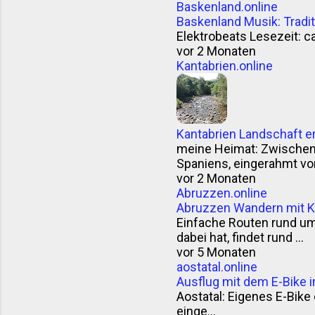
Baskenland.online
Baskenland Musik: Trad
Elektrobeats Lesezeit: ca
vor 2 Monaten
Kantabrien.online
Kantabrien Landschaft e
meine Heimat: Zwischen F
Spaniens, eingerahmt vom
vor 2 Monaten
Abruzzen.online
Abruzzen Wandern mit K
Einfache Routen rund u
dabei hat, findet rund ...
vor 5 Monaten
aostatal.online
Ausflug mit dem E-Bike i
Aostatal: Eigenes E-Bike o
einge...