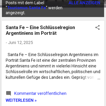
Posts mit dem Label
ALLE ANZEIGEN
P
"
Tourismus Santa Fe
" werden
angezeigt.
o
s
Santa Fe – Eine Schlüsselregion
t
Argentiniens im Porträt
s
-
Juni 12, 2025
Santa Fe – Eine Schlüsselregion Argentiniens im
Porträt Santa Fe ist eine der zentralen Provinzen
Argentiniens und nimmt in vielerlei Hinsicht eine
Schlüsselrolle im wirtschaftlichen, politischen und
kulturellen Gefüge des Landes ein. Geprägt von
fruchtbaren Ebenen, einer gut entwickelten
Infrastruktur und einer bedeutenden Geschichte,
Kommentar veröffentlichen
stellt Santa Fe eine der produktivsten Regionen
Argentiniens dar. Dieser Steckbrief beleuchtet die
WEITERLESEN »
wichtigsten Merkmale der Provinz aus sachlicher