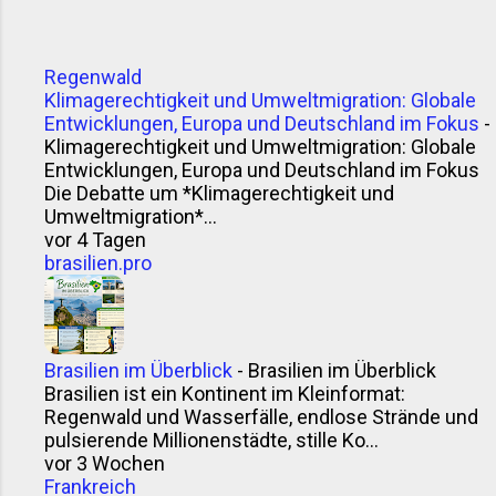
Überschwemmungen
untergegangen, und heute erheben
sich die Überreste der Stadt aus den
Regenwald
salzigen Fluten, wie von Geisterhand
Klimagerechtigkeit und Umweltmigration: Globale
wiederhergestellt. Die Geschichte
Entwicklungen, Europa und Deutschland im Fokus
-
von Epecuén reicht zurück in das 19.
Klimagerechtigkeit und Umweltmigration: Globale
Jahrhundert, als das Dorf zu einem
Entwicklungen, Europa und Deutschland im Fokus
beliebten Kurort mit Thermalquellen
Die Debatte um *Klimagerechtigkeit und
Umweltmigration*...
wurde. In den 1980er Jahren jedoch
vor 4 Tagen
brach der Damm des Lago Epecuén,
brasilien.pro
und das Dorf wurde von den Fluten
verschluckt. Die Bewohner mussten
ihre Häuser verlassen und ihr Dorf
zurücklassen. Seitdem lag Epecuén
Brasilien im Überblick
-
Brasilien im Überblick
unter Wasser begraben, und das
Brasilien ist ein Kontinent im Kleinformat:
Salzwasser verwandelte die
Regenwald und Wasserfälle, endlose Strände und
Überreste der Stadt in eine surreal
pulsierende Millionenstädte, stille Ko...
anmutende Geisterstadt. Doch in den
vor 3 Wochen
letzten Jahren begann das Wass...
Frankreich