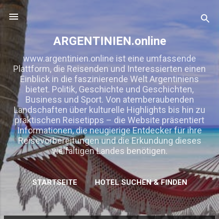
Direkt zum Hauptbereich
ARGENTINIEN.online
www.argentinien.online ist eine umfassende
Plattform, die Reisenden und Interessierten einen
Einblick in die faszinierende Welt Argentiniens
bietet. Politik, Geschichte und Geschichten,
Business und Sport. Von atemberaubenden
Landschaften über kulturelle Highlights bis hin zu
praktischen Reisetipps – die Website präsentiert
Informationen, die neugierige Entdecker für ihre
Reisevorbereitungen und die Erkundung dieses
vielfältigen Landes benötigen.
STARTSEITE
HOTEL SUCHEN & FINDEN
MEHR…
KOOPERATION/ WERBUNG/ LINKTAUSCH