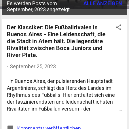
Es werden Posts vom
ALLE ANZEIGEN
P
September, 2023 angezeigt.
o
s
Der Klassiker: Die Fußballrivalen in
Buenos Aires - Eine Leidenschaft, die
t
die Stadt in Atem hält. Die legendäre
s
Rivalität zwischen Boca Juniors und
River Plate.
-
September 25, 2023
In Buenos Aires, der pulsierenden Hauptstadt
Argentiniens, schlägt das Herz des Landes im
Rhythmus des Fußballs. Hier entfaltet sich eine
der faszinierendsten und leidenschaftlichsten
Rivalitäten im Fußballuniversum - der
Superclásico, das Aufeinandertreffen der
Erzrivalen Boca Juniors und River Plate. Diese
Kommentar veröffentlichen