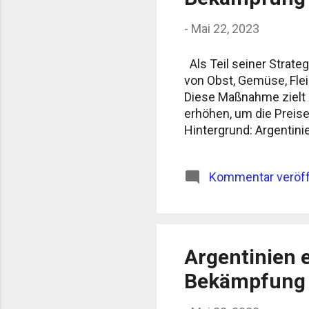
-
Mai 22, 2023
Als Teil seiner Strate
von Obst, Gemüse, Flei
Diese Maßnahme zielt d
erhöhen, um die Preise
Hintergrund: Argentinie
beeinflusst und zu ein
begegnen, hat die Reg
Kommentar veröff
Lebensmitteln zu erlei
Fleisch und Grundnahru
Gemüse, Fleisch und ni
dass diese Produkte oh
Argentinien 
Bekämpfung d