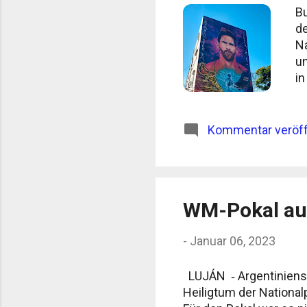
Bu
de
Na
un
in
be
He
Fu
Kommentar veröff
un
be
Me
St
WM-Pokal auf
ge
-
Januar 06, 2023
LUJÁN ‐ Argentiniens 
Heiligtum der National