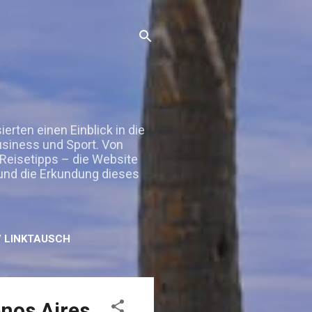
rten einen Einblick in die
Business und Sport. Von
 Reisetipps – die Website
 und die Erkundung dieses
 LINKTAUSCH
enos Aires