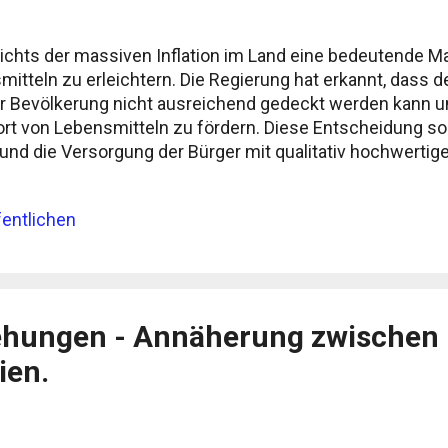
ichts der massiven Inflation im Land eine bedeutende M
itteln zu erleichtern. Die Regierung hat erkannt, dass d
r Bevölkerung nicht ausreichend gedeckt werden kann u
t von Lebensmitteln zu fördern. Diese Entscheidung soll
n und die Versorgung der Bürger mit qualitativ hochwerti
rund: Argentinien leidet seit einiger Zeit unter einer hohe
ür die Bevölkerung erheblich belastet. Die steigenden 
entlichen
ngen auf Grundnahrungsmittel, was zu einer Verschlec
führt. Um diesem Problem entgegenzuwirken, hat die Re
mitteln zu erleichtern. Maßnahmen zur Erleichterung de
n zu erleichtern, hat Argentinien ...
hungen - Annäherung zwischen B
ien.