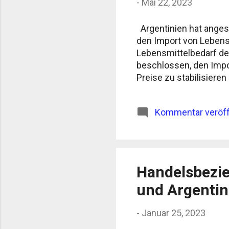
-
Mai 22, 2023
Argentinien hat anges
den Import von Lebensm
Lebensmittelbedarf de
beschlossen, den Impor
Preise zu stabilisiere
sicherzustellen. Hinterg
Lebenshaltungskosten f
Kommentar veröff
insbesondere Auswirku
Ernährungssicherheit 
den Import von Lebens
Import von Lebensmittel
Handelsbezie
und Argentin
-
Januar 25, 2023