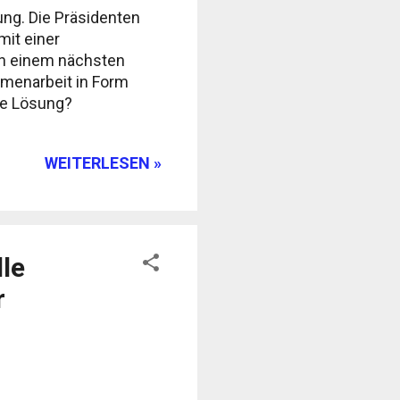
ng. Die Präsidenten
mit einer
in einem nächsten
mmenarbeit in Form
ie Lösung?
WEITERLESEN »
lle
r