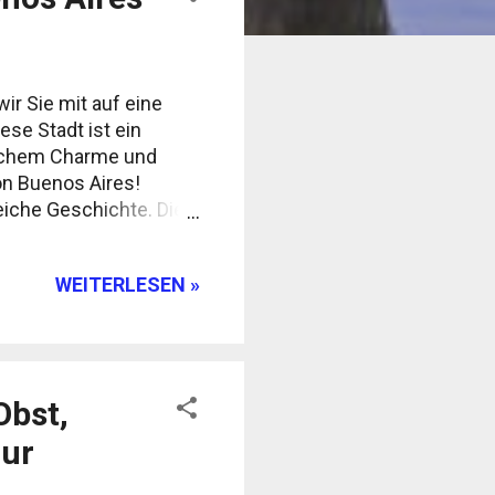
ir Sie mit auf eine
ese Stadt ist ein
ischem Charme und
on Buenos Aires!
 reiche Geschichte. Die
talien und Spanien.
chen Sie das Viertel
WEITERLESEN »
ngeschäfte finden. In
user bewundern, die
ene: Buenos Aires ist
Obst,
zur