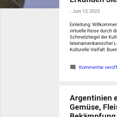
o
-
Juni 13, 2023
s
t
Einleitung: Willkommen
s
virtuelle Reise durch d
Schmelztiegel der Kul
lateinamerikanischer L
Kulturelle Vielfalt: Bue
Stadt wurde von Einwan
Dies spiegelt sich in d
Kommentar veröff
San Telmo, wo Sie kopf
La Boca können Sie di
von italienischen Einw
die Heimat des Tango..
Argentinien e
Gemüse, Flei
Bekämpfung d