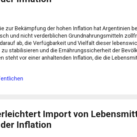
gie zur Bekämpfung der hohen Inflation hat Argentinien 
sch und nicht verderblichen Grundnahrungsmitteln zollfr
arauf ab, die Verfügbarkeit und Vielfalt dieser lebenswi
 zu stabilisieren und die Ernährungssicherheit der Bevö
n steht vor einer anhaltenden Inflation, die die Lebensmi
er Belastung für die Bürger geworden ist. Um dieser Her
ierung beschlossen, den Import dieser bestimmten Kate
entlichen
chtern und Zölle auf sie zu verzichten. Zollfreier Import
ngsmitteln: Die argentinische Regierung hat entschiede
cht verderblichen Grundnahrungsmitteln zollfrei zu gest
ne zu...
erleichtert Import von Lebensmit
er Inflation