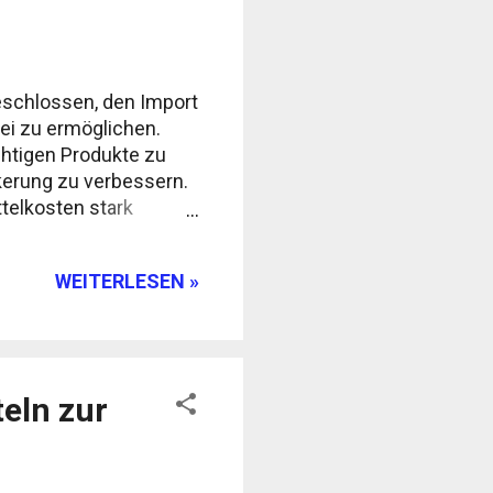
beschlossen, den Import
ei zu ermöglichen.
chtigen Produkte zu
lkerung zu verbessern.
ttelkosten stark
ausforderung zu
gorien von
WEITERLESEN »
 von Obst, Gemüse,
n, den Import von Obst,
atten. Dies bedeutet,
teln zur