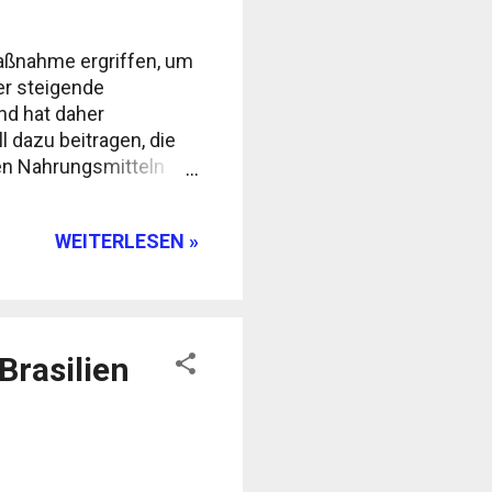
aßnahme ergriffen, um
er steigende
nd hat daher
 dazu beitragen, die
gen Nahrungsmitteln
n Inflation, die die
Preise haben
WEITERLESEN »
hterung der
gierung beschlossen,
s Imports: Um den
rasilien