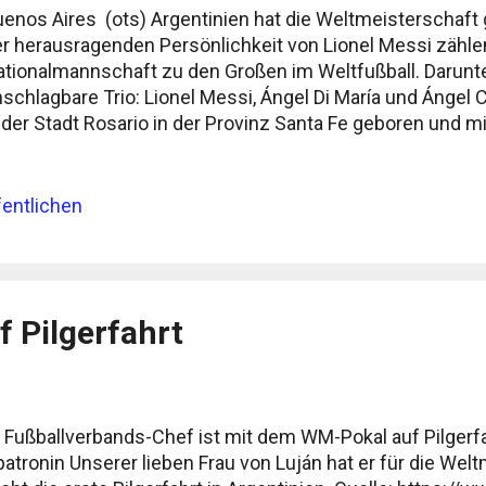
enos Aires (ots) Argentinien hat die Weltmeisterschaf
r herausragenden Persönlichkeit von Lionel Messi zählen 
tionalmannschaft zu den Großen im Weltfußball. Darunt
schlagbare Trio: Lionel Messi, Ángel Di María und Ángel C
 der Stadt Rosario in der Provinz Santa Fe geboren und m
dacht. Dem besten Spieler der Geschichte, Lionel Messi,
imatstadt Tausende von Attraktionen gewidmet - von de
ßballplatzes, auf dem er seine ersten Tore erzielte, bis
entlichen
d Museen. Die Stadt Funes, 16 Kilometer von Rosario ent
reits die Ehrenbürgerwürde verliehen. Neben den Sehe
ssi befindet sich in Rosario auch das Flaggendenkmal -
adt und des Landes, das an die Geburt der argentinischen
 Pilgerfahrt
waltige Monument symbolisiert ein Schiff des Vaterland
Fußballverbands-Chef ist mit dem WM-Pokal auf Pilgerf
patronin Unserer lieben Frau von Luján hat er für die Wel