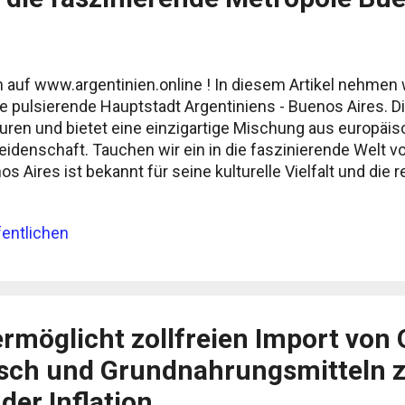
 auf www.argentinien.online ! In diesem Artikel nehmen w
ie pulsierende Hauptstadt Argentiniens - Buenos Aires. Di
turen und bietet eine einzigartige Mischung aus europä
eidenschaft. Tauchen wir ein in die faszinierende Welt v
nos Aires ist bekannt für seine kulturelle Vielfalt und die
derern aus der ganzen Welt geprägt, insbesondere aus I
er Architektur, der Küche und den Traditionen wider. Besu
entlichen
steingepflasterte Straßen, Tango-Tänzer und Antiquitäte
e berühmte Caminito-Straße besuchen und die bunten Hä
anderern inspiriert wurden. Tango und lebendige Musiksz
.
rmöglicht zollfreien Import von 
sch und Grundnahrungsmitteln 
er Inflation