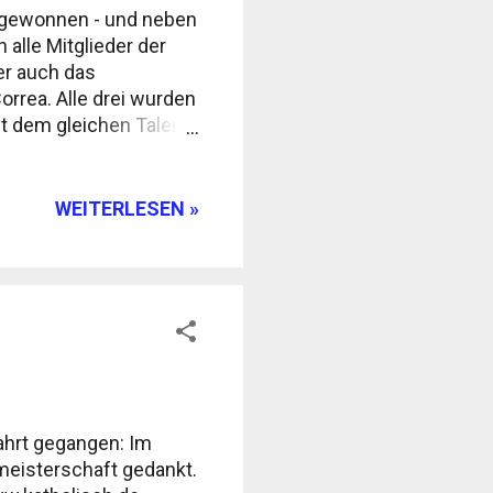
t gewonnen - und neben
alle Mitglieder der
er auch das
orrea. Alle drei wurden
it dem gleichen Talent
 wurden in seiner
r Besichtigung des
 hin zu Wandmalereien
WEITERLESEN »
fernt, hat Messi
nswürdigkeiten rund um
 ein Wahrzeichen der
 Flagge erinnert. Das
es in den Gewäs...
ahrt gegangen: Im
tmeisterschaft gedankt.