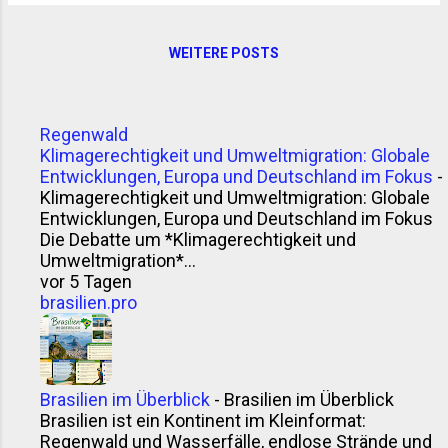
Relevanz und wertvolle Insider-Tipps für
Geschäftsreisende und urbane Entdecker. 1.
Buenos Aires – Die kosmopolitische Hauptstadt
WEITERE POSTS
Bevölkerung: ca. 3 Mio. (Großraum: über 15 Mio.)
Wirtschaftsschwerpunkte: Finanzen, Medien,
Handel, Technologie Besonderheiten: Tango,
Regenwald
europäisches Flair, kulturelle Hochburg Buenos
Klimagerechtigkeit und Umweltmigration: Globale
Aires ist nicht nur die politische und
Entwicklungen, Europa und Deutschland im Fokus
-
wirtschaftliche Hauptstadt Argentiniens, sondern
Klimagerechtigkeit und Umweltmigration: Globale
auch eines der wichtigsten Finanzzentren
Entwicklungen, Europa und Deutschland im Fokus
Die Debatte um *Klimagerechtigkeit und
Südamerikas. Die Stadt bietet eine dichte urbane
Umweltmigration*...
Struktur, ein gut ausgebautes Nahverkehrssystem
vor 5 Tagen
und eine le...
brasilien.pro
Brasilien im Überblick
-
Brasilien im Überblick
Brasilien ist ein Kontinent im Kleinformat:
Regenwald und Wasserfälle, endlose Strände und