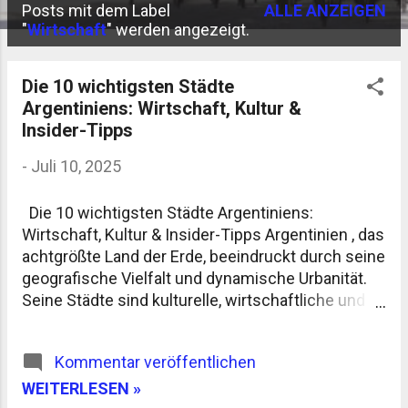
Posts mit dem Label
ALLE ANZEIGEN
P
"
Wirtschaft
" werden angezeigt.
o
s
Die 10 wichtigsten Städte
Argentiniens: Wirtschaft, Kultur &
t
Insider-Tipps
s
-
Juli 10, 2025
Die 10 wichtigsten Städte Argentiniens:
Wirtschaft, Kultur & Insider-Tipps Argentinien , das
achtgrößte Land der Erde, beeindruckt durch seine
geografische Vielfalt und dynamische Urbanität.
Seine Städte sind kulturelle, wirtschaftliche und
politische Zentren mit wachsender internationaler
Bedeutung. Dieser Artikel beleuchtet die zehn
Kommentar veröffentlichen
wichtigsten Städte Argentiniens – mit einem
Fokus auf wirtschaftliche Kennzahlen, kulturelle
WEITERLESEN »