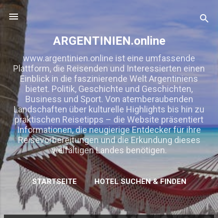
Direkt zum Hauptbereich
ARGENTINIEN.online
www.argentinien.online ist eine umfassende
Plattform, die Reisenden und Interessierten einen
Einblick in die faszinierende Welt Argentiniens
bietet. Politik, Geschichte und Geschichten,
Business und Sport. Von atemberaubenden
Landschaften über kulturelle Highlights bis hin zu
praktischen Reisetipps – die Website präsentiert
Informationen, die neugierige Entdecker für ihre
Reisevorbereitungen und die Erkundung dieses
vielfältigen Landes benötigen.
STARTSEITE
HOTEL SUCHEN & FINDEN
MEHR…
KOOPERATION/ WERBUNG/ LINKTAUSCH