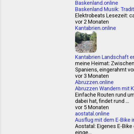
Baskenland.online
Baskenland Musik: Trad
Elektrobeats Lesezeit: ca
vor 2 Monaten
Kantabrien.online
Kantabrien Landschaft e
meine Heimat: Zwischen F
Spaniens, eingerahmt vom
vor 3 Monaten
Abruzzen.online
Abruzzen Wandern mit K
Einfache Routen rund u
dabei hat, findet rund ...
vor 5 Monaten
aostatal.online
Ausflug mit dem E-Bike i
Aostatal: Eigenes E-Bike o
einge...