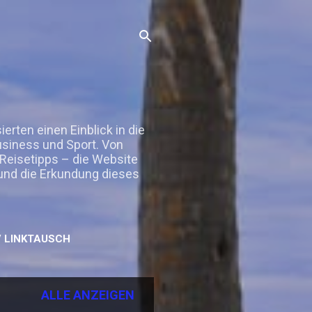
rten einen Einblick in die
Business und Sport. Von
 Reisetipps – die Website
 und die Erkundung dieses
 LINKTAUSCH
ALLE ANZEIGEN