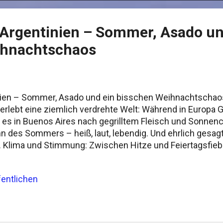
Argentinien – Sommer, Asado un
ihnachtschaos
ien – Sommer, Asado und ein bisschen Weihnachtscha
, erlebt eine ziemlich verdrehte Welt: Während in Europa
ht es in Buenos Aires nach gegrilltem Fleisch und Sonne
nn des Sommers – heiß, laut, lebendig. Und ehrlich gesa
 Klima und Stimmung: Zwischen Hitze und Feiertagsfieb
 für Hitzescheue. In der Hauptstadt klettert das Thermome
ne Wand zwischen den Häuserschluchten. Wer Glück hat, e
entlichen
 heftiges Gewitter, das die Stadt für eine Stunde durchspü
 – aber wenigstens ist es ein bisschen kühler. An der Atl
amar, füllen sich die Strände. Viele Argentinier nehmen s