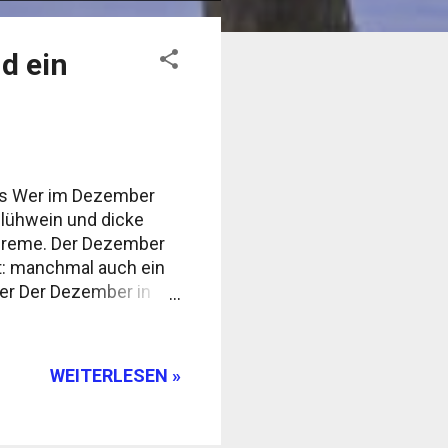
d ein
os Wer im Dezember
 Glühwein und dicke
ncreme. Der Dezember
gt: manchmal auch ein
er Der Dezember in
ter oft über 30 °C, und
rwischt eine
lt. Danach riecht alles
WEITERLESEN »
antikküste, etwa in
ich ab Mitte des Monats