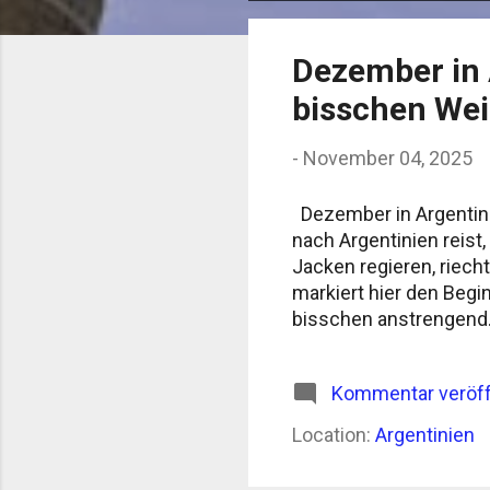
o
s
Dezember in 
t
bisschen We
s
-
November 04, 2025
Dezember in Argentin
nach Argentinien reist
Jacken regieren, riec
markiert hier den Begi
bisschen anstrengend.
Argentinien ist nichts
die Luft steht wie ei
Kommentar veröff
„tormenta“, ein kurzes,
nach Staub und Asphalt
Location:
Argentinien
Mar del Plata oder Pin
frei oder arbei...