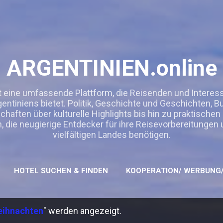
Direkt zum Hauptbereich
ARGENTINIEN.online
t eine umfassende Plattform, die Reisenden und Interessie
entiniens bietet. Politik, Geschichte und Geschichten, 
ften über kulturelle Highlights bis hin zu praktischen
n, die neugierige Entdecker für ihre Reisevorbereitungen
vielfältigen Landes benötigen.
HOTEL SUCHEN & FINDEN
KOOPERATION/ WERBUNG/
ihnachten
" werden angezeigt.