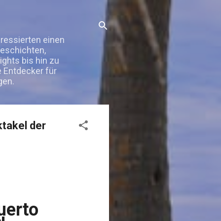
eressierten einen
Geschichten,
ghts bis hin zu
e Entdecker für
gen.
takel der
uerto