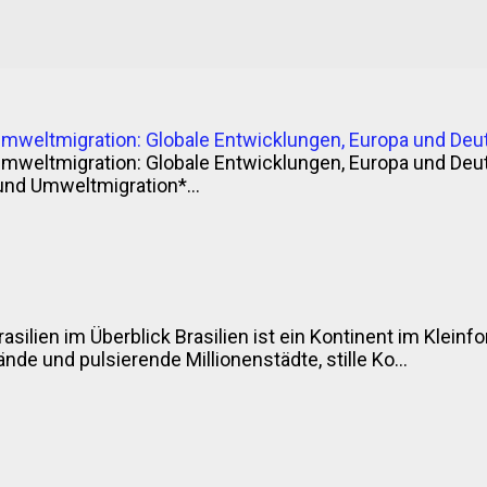
z eindeutig belegt – wie so oft bei Traditionsrezepten. 
 aus dem Einfluss britischer oder irischer Einwanderer im
ns Jimmy McCurry (ja, ernsthaft) soll bei der argentini
ung mitgemischt haben – und seine Würzsauce gleich m
gt jedenfalls gut genug für einen Grillabend. Andere sag
Umweltmigration: Globale Entwicklungen, Europa und Deu
welsch aus Englisch, Baskisch und Spanisch – „che mi cu
Umweltmigration: Globale Entwicklungen, Europa und Deu
 ...
und Umweltmigration*...
rasilien im Überblick Brasilien ist ein Kontinent im Klei
nde und pulsierende Millionenstädte, stille Ko...