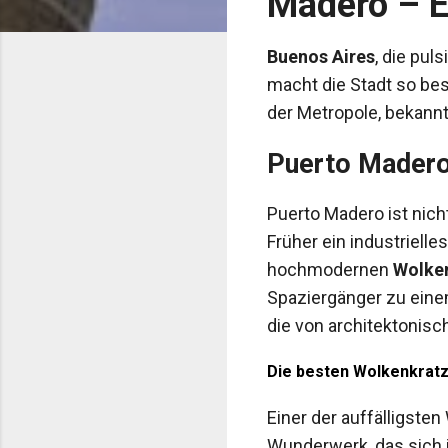
Madero – E
Buenos Aires
, die pul
macht die Stadt so bes
der Metropole, bekann
Puerto Madero
Puerto Madero ist nich
Früher ein industrielles
hochmodernen
Wolke
Spaziergänger zu einem
die von architektonis
Die besten Wolkenkratz
Einer der auffälligsten
Wunderwerk, das sich 