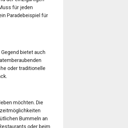
 Muss für jeden
ein Paradebeispiel für
 Gegend bietet auch
it atemberaubenden
e oder traditionelle
ack.
rleben möchten. Die
eizeitmöglichkeiten
mütlichen Bummeln an
 Restaurants oder beim