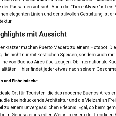
ke der Passanten auf sich. Auch die
"Torre Alvear"
ist ein
inen eleganten Linien und der stilvollen Gestaltung ist er 
ektur.
ighlights mit Aussicht
lkenkratzer machen Puerto Madero zu einem Hotspot! Die
s
, die nicht nur mit köstlichen Speisen, sondern auch m
line von Buenos Aires überzeugen. Ob internationale Küch
zialitäten – hier findet jeder etwas nach seinem Geschm
en und Einheimische
ideale Ort für Touristen, die das moderne Buenos Aires e
e
, die beeindruckende Architektur und die Vielzahl an Fr
il zu einem unvergesslichen Erlebnis. Egal, ob beim ge
, beim Genuss eines edlen Weins in einem der trendigen