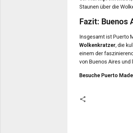
Staunen über die Wolke
Fazit: Buenos 
Insgesamt ist Puerto 
Wolkenkratzer
, die k
einem der faszinierend
von Buenos Aires und 
Besuche Puerto Madero
K
o
m