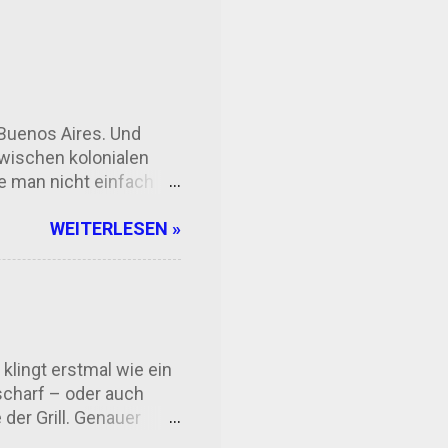
Buenos Aires. Und
Zwischen kolonialen
ie man nicht einfach
it Jahrhunderten eine
WEITERLESEN »
rt zu den ältesten
ende aus Argentinien,
nde: Die Universität
, fördert Start-ups,
manchmal mehr nach
ologie im Alltag Man
klingt erstmal wie ein
 scharf – oder auch
der Grill. Genauer
ommt Chimichurri? Die