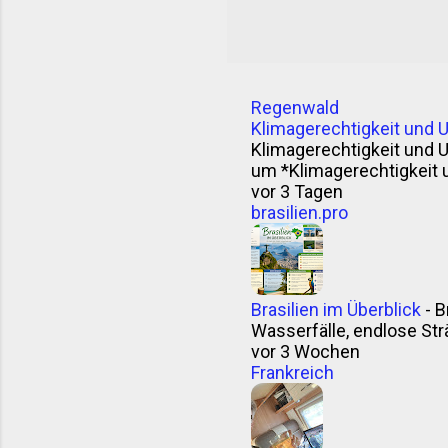
Herkunft ist nicht gan
das Wort „Chimichurri“
Theorie: Ein Mann name
Unabhängigkeitsbeweg
Regenwald
stimmt? Wer weiß. Klin
Klimagerechtigkeit und 
argentinisches Kauder
Klimagerechtigkeit und 
curry“. Vielleicht. Sicher
um *Klimagerechtigkeit 
vor 3 Tagen
brasilien.pro
Brasilien im Überblick
-
B
Wasserfälle, endlose Strä
vor 3 Wochen
Frankreich