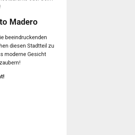
!
rto Madero
Die beeindruckenden
en diesen Stadtteil zu
das moderne Gesicht
rzaubern!
t!