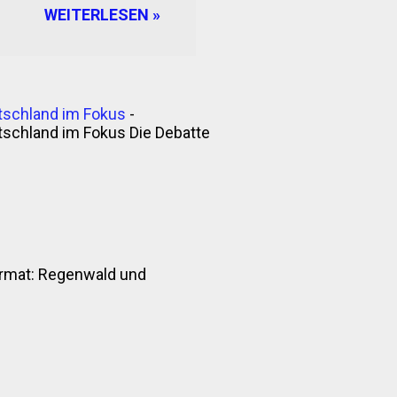
WEITERLESEN »
Wahrscheinlich stammt
 19. Jahrhundert. Eine
schen
itgebracht. Ob das
en, der Name sei ein
tschland im Fokus
-
rry“ oder „give me the
tschland im Fokus Die Debatte
nformat: Regenwald und