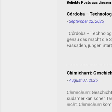
Beliebte Posts aus diesem
Córdoba – Technologi
-
September 22, 2025
Córdoba – Technologie
genau das macht die S
Fassaden, jungen Start-
übersehen kann. Univer
Studierendenstadt. Die
Lateinamerikas. Heute
Bolivien, Chile oder S
Chimichurri: Geschic
ist kein isoliertes Elf
-
August 07, 2025
organisiert Hackathon
Mate-Tee als nach Zuku
Chimichurri: Geschicht
könnte me...
südamerikanischer Tanz
nicht. Chimichurri komm
gesagt: der Asado . D