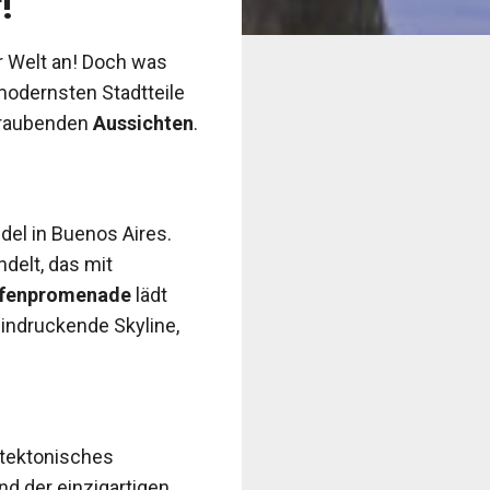
r!
er Welt an! Doch was
modernsten Stadtteile
raubenden
Aussichten
.
del in Buenos Aires.
delt, das mit
fenpromenade
lädt
eindruckende Skyline,
hitektonisches
d der einzigartigen