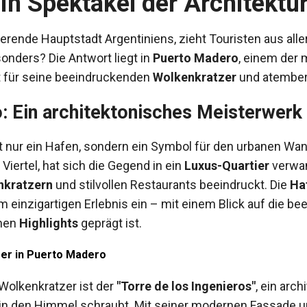
in Spektakel der Architektu
sierende Hauptstadt Argentiniens, zieht Touristen aus all
onders? Die Antwort liegt in
Puerto Madero
, einem der 
t für seine beeindruckenden
Wolkenkratzer
und atembe
: Ein architektonisches Meisterwerk
t nur ein Hafen, sondern ein Symbol für den urbanen Wan
 Viertel, hat sich die Gegend in ein
Luxus-Quartier
verwan
nkratzern
und stilvollen Restaurants beeindruckt. Die
Ha
 einzigartigen Erlebnis ein – mit einem Blick auf die be
chen
Highlights
geprägt ist.
er in Puerto Madero
 Wolkenkratzer ist der
"Torre de los Ingenieros"
, ein arc
in den Himmel schraubt. Mit seiner modernen Fassade un