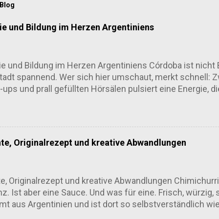
 Blog
e und Bildung im Herzen Argentiniens
 und Bildung im Herzen Argentiniens Córdoba ist nicht 
tadt spannend. Wer sich hier umschaut, merkt schnell: 
ups und prall gefüllten Hörsälen pulsiert eine Energie, d
sitäten, die mehr sind als graue Gebäude Córdoba ist se
 Universidad Nacional de Córdoba , gegründet 1613, gehö
 wirkt der Campus wie ein Magnet: Zehntausende Studier
panien bevölkern Bibliotheken, Bars und Busse. Das Spanne
hte, Originalrezept und kreative Abwandlungen
enbeinturm-Projekt. Vielmehr mischt sie sich ins Stadtleben
s und öffnet Labore für Kooperationen. Die Luft riecht 
nft – aber genau das ist der Mix, der funktioniert. Techn
e, Originalrezept und kreative Abwandlungen Chimichurri 
. Ist aber eine Sauce. Und was für eine. Frisch, würzig,
t aus Argentinien und ist dort so selbstverständlich wie 
enn ohne Chimichurri kein echtes Asado. Punkt. Woher k