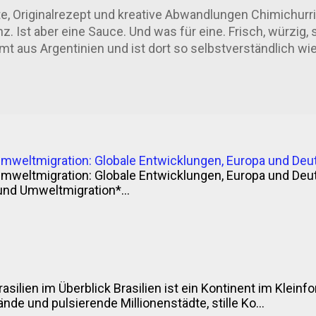
nft – aber genau das ist der Mix, der funktioniert. Techn
e, Originalrezept und kreative Abwandlungen Chimichurri 
. Ist aber eine Sauce. Und was für eine. Frisch, würzig,
t aus Argentinien und ist dort so selbstverständlich wie 
enn ohne Chimichurri kein echtes Asado. Punkt. Woher k
z eindeutig belegt – wie so oft bei Traditionsrezepten. 
 aus dem Einfluss britischer oder irischer Einwanderer im
ns Jimmy McCurry (ja, ernsthaft) soll bei der argentini
ung mitgemischt haben – und seine Würzsauce gleich m
gt jedenfalls gut genug für einen Grillabend. Andere sag
Umweltmigration: Globale Entwicklungen, Europa und Deu
welsch aus Englisch, Baskisch und Spanisch – „che mi cu
Umweltmigration: Globale Entwicklungen, Europa und Deu
 ...
und Umweltmigration*...
rasilien im Überblick Brasilien ist ein Kontinent im Klei
nde und pulsierende Millionenstädte, stille Ko...