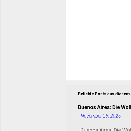
r
e
Beliebte Posts aus diesem
Buenos Aires: Die Wol
-
November 25, 2025
Buenos Aires: Die Wolk