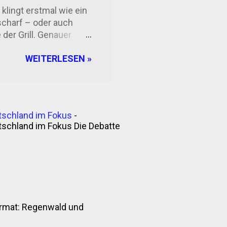
ologie im Alltag Man
klingt erstmal wie ein
 scharf – oder auch
der Grill. Genauer
ommt Chimichurri? Die
WEITERLESEN »
Wahrscheinlich stammt
 19. Jahrhundert. Eine
schen
itgebracht. Ob das
en, der Name sei ein
tschland im Fokus
-
rry“ oder „give me the
tschland im Fokus Die Debatte
nformat: Regenwald und