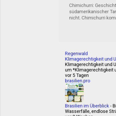
Mate-Tee als nach Zuku
Chimichurri: Geschicht
könnte me...
südamerikanischer Tanz
nicht. Chimichurri komm
gesagt: der Asado . D
Herkunft ist nicht gan
das Wort „Chimichurri“
Theorie: Ein Mann name
Unabhängigkeitsbeweg
Regenwald
stimmt? Wer weiß. Klin
Klimagerechtigkeit und 
argentinisches Kauder
Klimagerechtigkeit und 
curry“. Vielleicht. Sicher
um *Klimagerechtigkeit 
vor 5 Tagen
brasilien.pro
Brasilien im Überblick
-
B
Wasserfälle, endlose Strä