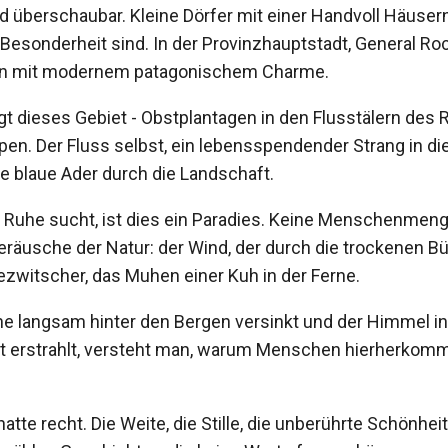
nd überschaubar. Kleine Dörfer mit einer Handvoll Häuser
esonderheit sind. In der Provinzhauptstadt, General Roc
eben mit modernem patagonischem Charme.
gt dieses Gebiet - Obstplantagen in den Flusstälern des 
en. Der Fluss selbst, ein lebensspendender Strang in di
ne blaue Ader durch die Landschaft.
 Ruhe sucht, ist dies ein Paradies. Keine Menschenmeng
Geräusche der Natur: der Wind, der durch die trockenen Bü
zwitscher, das Muhen einer Kuh in der Ferne.
e langsam hinter den Bergen versinkt und der Himmel i
ett erstrahlt, versteht man, warum Menschen hierherkomm
atte recht. Die Weite, die Stille, die unberührte Schönhe