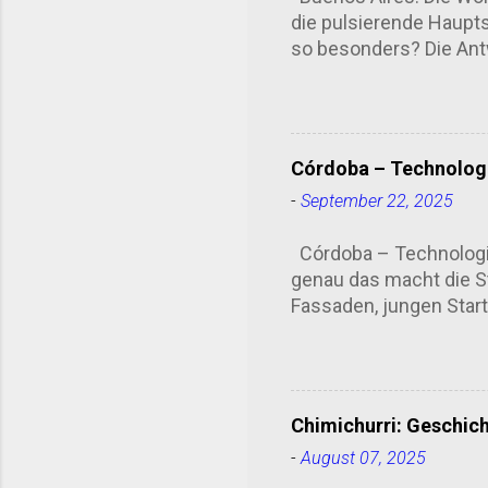
die pulsierende Haupts
so besonders? Die Antw
bekannt für seine bee
Madero: Ein architekto
für den urbanen Wandel 
Luxus-Quartier verwan
Córdoba – Technologi
beeindruckt. Die Hafen
-
September 22, 2025
Blick auf die beeindruc
Wolkenkratzer in Puert
Córdoba – Technologie
, ein...
genau das macht die S
Fassaden, jungen Start-
übersehen kann. Univer
Studierendenstadt. Die
Lateinamerikas. Heute
Bolivien, Chile oder S
Chimichurri: Geschic
ist kein isoliertes Elf
-
August 07, 2025
organisiert Hackathon