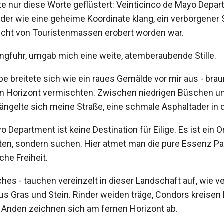
te nur diese Worte geflüstert: Veinticinco de Mayo Depar
 der wie eine geheime Koordinate klang, ein verborgener 
nicht von Touristenmassen erobert worden war.
langfuhr, umgab mich eine weite, atemberaubende Stille.
e breitete sich wie ein raues Gemälde vor mir aus - brau
n Horizont vermischten. Zwischen niedrigen Büschen u
ängelte sich meine Straße, eine schmale Asphaltader in 
 Department ist keine Destination für Eilige. Es ist ein Or
hten, sondern suchen. Hier atmet man die pure Essenz Pa
che Freiheit.
ches - tauchen vereinzelt in dieser Landschaft auf, wie v
us Gras und Stein. Rinder weiden träge, Condors kreisen
r Anden zeichnen sich am fernen Horizont ab.