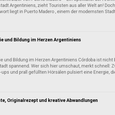
tadt Argentiniens, zieht Touristen aus aller Welt an! Doc
ort liegt in Puerto Madero , einem der modernsten Stadt
indruckenden Wolkenkratzer und atemberaubenden Aussi
nisches Meisterwerk Puerto Madero ist nicht nur ein Ha
in Buenos Aires. Früher ein industrielles Viertel, hat sic
delt, das mit hochmodernen Wolkenkratzern und stilvoll
e und Bildung im Herzen Argentiniens
promenade lädt Spaziergänger zu einem einzigartigen Er
kende Skyline, die von architektonischen Highlights geprä
o Madero Einer der auffälligsten Wolkenkratzer ist der "T
 und Bildung im Herzen Argentiniens Córdoba ist nicht 
tadt spannend. Wer sich hier umschaut, merkt schnell: 
ups und prall gefüllten Hörsälen pulsiert eine Energie, d
sitäten, die mehr sind als graue Gebäude Córdoba ist se
 Universidad Nacional de Córdoba , gegründet 1613, gehö
 wirkt der Campus wie ein Magnet: Zehntausende Studier
panien bevölkern Bibliotheken, Bars und Busse. Das Spanne
hte, Originalrezept und kreative Abwandlungen
enbeinturm-Projekt. Vielmehr mischt sie sich ins Stadtleben
s und öffnet Labore für Kooperationen. Die Luft riecht 