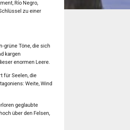
tment, Río Negro,
Schlüssel zu einer
n-grüne Töne, die sich
nd kargen
dieser enormen Leere.
t für Seelen, die
tagoniens: Weite, Wind
erloren geglaubte
 hoch über den Felsen,