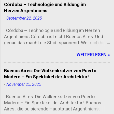
Córdoba – Technologie und Bildung im
Herzen Argentiniens
-
September 22, 2025
Córdoba – Technologie und Bildung im Herzen
Argentiniens Córdoba ist nicht Buenos Aires. Und
genau das macht die Stadt spannend. Wer sich hier
umschaut, merkt schnell: Zwischen kolonialen
WEITERLESEN »
Fassaden, jungen Start-ups und prall gefüllten
Hörsälen pulsiert eine Energie, die man nicht einfach
übersehen kann. Universitäten, die mehr sind als
Buenos Aires: Die Wolkenkratzer von Puerto
graue Gebäude Córdoba ist seit Jahrhunderten eine
Madero – Ein Spektakel der Architektur!
Studierendenstadt. Die Universidad Nacional de
-
November 25, 2025
Córdoba , gegründet 1613, gehört zu den ältesten
Lateinamerikas. Heute wirkt der Campus wie ein
Buenos Aires: Die Wolkenkratzer von Puerto
Magnet: Zehntausende Studierende aus Argentinien,
Madero – Ein Spektakel der Architektur! Buenos
Bolivien, Chile oder Spanien bevölkern Bibliotheken,
Aires , die pulsierende Hauptstadt Argentiniens,
Bars und Busse. Das Spannende: Die Universität ist