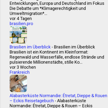
oder irischer Einwanderer im 19. Jahrhundert. Eine
Entwicklungen, Europa und Deutschland im Fokus
Theorie: Ein Mann namens Jimmy McCurry (ja,
Die Debatte um *Klimagerechtigkeit und
ernsthaft) soll bei der argentinischen
Umweltmigration*...
vor 4 Tagen
Unabhängigkeitsbewegung mitgemischt haben –
brasilien.pro
und seine Würzsauce gleich mitgebracht. Ob das
stimmt? Wer weiß. Klingt jedenfalls gut genug für
einen Grillabend. Andere sagen, der Name sei ein
argentinisches Kauderwelsch aus Englisch,
Brasilien im Überblick
-
Brasilien im Überblick
Baskisch und Spanisch – „che mi curry“ oder „give
Brasilien ist ein Kontinent im Kleinformat:
me the curry“. Vielleicht. Sicher ...
Regenwald und Wasserfälle, endlose Strände und
pulsierende Millionenstädte, stille Ko...
vor 3 Wochen
Frankreich
Alabasterküste Normandie: Étretat, Dieppe & Rouen
– Eckis Reisetagebuch
-
Alabasterküste
Normandie: Étretat, Dieppe & Rouen – Eckis