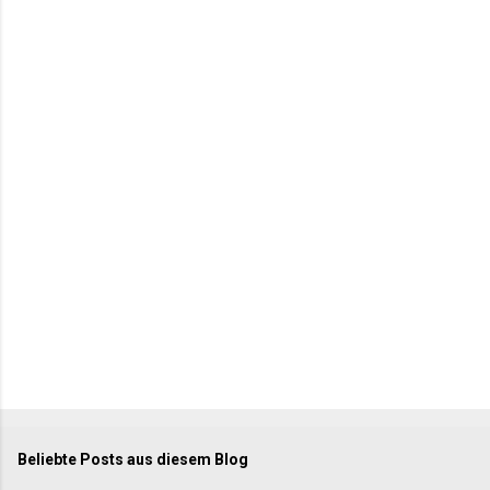
e
n
t
a
r
e
Beliebte Posts aus diesem Blog