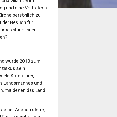
ria Villarruel im
ng und eine Vertreterin
Kirche persönlich zu
t der Besuch für
Vorbereitung einer
nen?
 und wurde 2013 zum
nziskus sein
iele Argentinier,
hres Landsmannes und
n, mit denen das Land
 seiner Agenda stehe,
025 wäre symbolisch