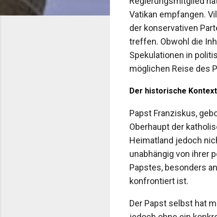
Regierungsmitglied hat 
Vatikan empfangen. Vil
der konservativen Part
treffen. Obwohl die In
Spekulationen in polit
möglichen Reise des P
Der historische Kontext
Papst Franziskus, geb
Oberhaupt der katholis
Heimatland jedoch nich
unabhängig von ihrer 
Papstes, besonders an
konfrontiert ist.
Der Papst selbst hat m
jedoch ohne ein konkr