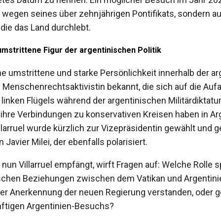
 wegen seines über zehnjährigen Pontifikats, sondern a
die das Land durchlebt.
e umstrittene Figur der argentinischen Politik
eine umstrittene und starke Persönlichkeit innerhalb der ar
nd Menschenrechtsaktivistin bekannt, die sich auf die Auf
nken Flügels während der argentinischen Militärdiktatur s
 ihre Verbindungen zu konservativen Kreisen haben in Arg
llarruel wurde kürzlich zur Vizepräsidentin gewählt und g
Javier Milei, der ebenfalls polarisiert.
nun Villarruel empfängt, wirft Fragen auf: Welche Rolle s
schen Beziehungen zwischen dem Vatikan und Argentini
 der Anerkennung der neuen Regierung verstanden, oder g
nftigen Argentinien-Besuchs?