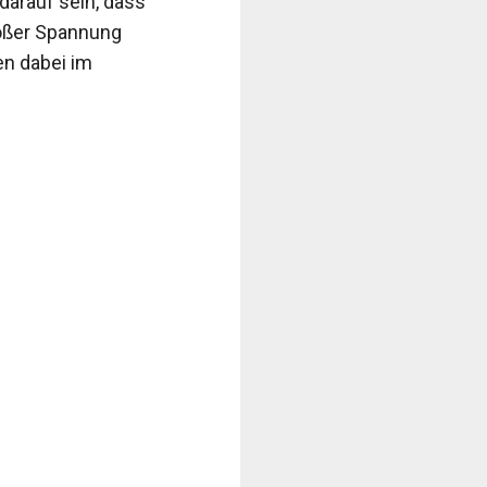
darauf sein, dass
roßer Spannung
en dabei im