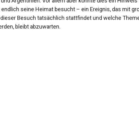
nd Argentinien. Vor allem aber könnte dies ein Hinweis 
 endlich seine Heimat besucht – ein Ereignis, das mit g
 dieser Besuch tatsächlich stattfindet und welche Them
rden, bleibt abzuwarten.