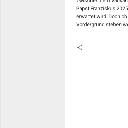
zwischen dem Vatikan u
Papst Franziskus 2025
erwartet wird. Doch ob
Vordergrund stehen we
K
o
m
m
e
n
t
a
r