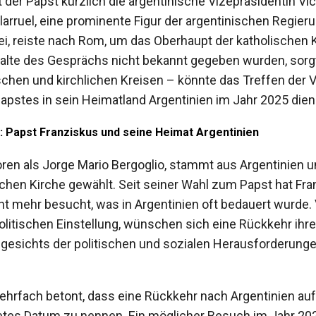
der Papst kürzlich die argentinische Vizepräsidentin Victo
larruel, eine prominente Figur der argentinischen Regieru
ei, reiste nach Rom, um das Oberhaupt der katholischen 
halte des Gesprächs nicht bekannt gegeben wurden, sorg
ischen und kirchlichen Kreisen – könnte das Treffen der 
apstes in sein Heimatland Argentinien im Jahr 2025 die
: Papst Franziskus und seine Heimat Argentinien
oren als Jorge Mario Bergoglio, stammt aus Argentinien
chen Kirche gewählt. Seit seiner Wahl zum Papst hat Fra
t mehr besucht, was in Argentinien oft bedauert wurde. V
politischen Einstellung, wünschen sich eine Rückkehr i
gesichts der politischen und sozialen Herausforderunge
ehrfach betont, dass eine Rückkehr nach Argentinien auf
etes Datum zu nennen. Ein möglicher Besuch im Jahr 2