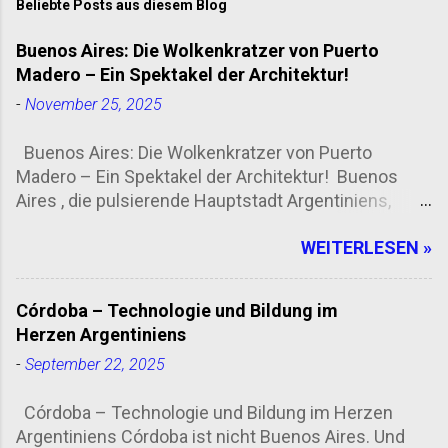
Beliebte Posts aus diesem Blog
Buenos Aires: Die Wolkenkratzer von Puerto
Madero – Ein Spektakel der Architektur!
-
November 25, 2025
Buenos Aires: Die Wolkenkratzer von Puerto
Madero – Ein Spektakel der Architektur! Buenos
Aires , die pulsierende Hauptstadt Argentiniens,
zieht Touristen aus aller Welt an! Doch was macht
WEITERLESEN »
die Stadt so besonders? Die Antwort liegt in Puerto
Madero , einem der modernsten Stadtteile der
Metropole, bekannt für seine beeindruckenden
Córdoba – Technologie und Bildung im
Wolkenkratzer und atemberaubenden Aussichten .
Herzen Argentiniens
Puerto Madero: Ein architektonisches Meisterwerk
-
September 22, 2025
Puerto Madero ist nicht nur ein Hafen, sondern ein
Symbol für den urbanen Wandel in Buenos Aires.
Córdoba – Technologie und Bildung im Herzen
Früher ein industrielles Viertel, hat sich die Gegend
Argentiniens Córdoba ist nicht Buenos Aires. Und
in ein Luxus-Quartier verwandelt, das mit