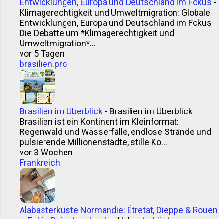
Entwicklungen, Europa und Deutschland im Fokus
-
das Wort „Chimichurri“ aus dem Einfluss britischer
Klimagerechtigkeit und Umweltmigration: Globale
oder irischer Einwanderer im 19. Jahrhundert. Eine
Entwicklungen, Europa und Deutschland im Fokus
Theorie: Ein Mann namens Jimmy McCurry (ja,
Die Debatte um *Klimagerechtigkeit und
ernsthaft) soll bei der argentinischen
Umweltmigration*...
vor 5 Tagen
Unabhängigkeitsbewegung mitgemischt haben –
brasilien.pro
und seine Würzsauce gleich mitgebracht. Ob das
stimmt? Wer weiß. Klingt jedenfalls gut genug für
einen Grillabend. Andere sagen, der Name sei ein
argentinisches Kauderwelsch aus Englisch,
Brasilien im Überblick
-
Brasilien im Überblick
Baskisch und Spanisch – „che mi curry“ oder „give
Brasilien ist ein Kontinent im Kleinformat:
me the curry“. Vielleicht. Sicher ...
Regenwald und Wasserfälle, endlose Strände und
pulsierende Millionenstädte, stille Ko...
vor 3 Wochen
Frankreich
Alabasterküste Normandie: Étretat, Dieppe & Rouen