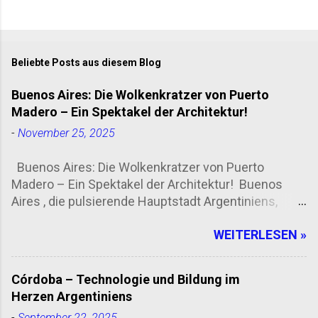
Beliebte Posts aus diesem Blog
Buenos Aires: Die Wolkenkratzer von Puerto
Madero – Ein Spektakel der Architektur!
-
November 25, 2025
Buenos Aires: Die Wolkenkratzer von Puerto
Madero – Ein Spektakel der Architektur! Buenos
Aires , die pulsierende Hauptstadt Argentiniens,
zieht Touristen aus aller Welt an! Doch was macht
WEITERLESEN »
die Stadt so besonders? Die Antwort liegt in Puerto
Madero , einem der modernsten Stadtteile der
Metropole, bekannt für seine beeindruckenden
Córdoba – Technologie und Bildung im
Wolkenkratzer und atemberaubenden Aussichten .
Herzen Argentiniens
Puerto Madero: Ein architektonisches Meisterwerk
-
September 22, 2025