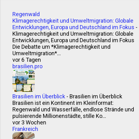
gesagt: der Asado . Denn ohne Chimichurri kein
Kooperationen. Die Luft riecht manchmal mehr nach
echtes Asado. Punkt. Woher kommt Chimichurri?
Mate-Tee als nach Zukunft – aber genau das ist der
Regenwald
Die Herkunft ist nicht ganz eindeutig belegt – wie so
Mix, der funktioniert. Technologie im Alltag Man
Klimagerechtigkeit und Umweltmigration: Globale
oft bei Traditionsrezepten. Wahrscheinlich stammt
könnte me...
Entwicklungen, Europa und Deutschland im Fokus
-
das Wort „Chimichurri“ aus dem Einfluss britischer
Klimagerechtigkeit und Umweltmigration: Globale
oder irischer Einwanderer im 19. Jahrhundert. Eine
Entwicklungen, Europa und Deutschland im Fokus
Theorie: Ein Mann namens Jimmy McCurry (ja,
Die Debatte um *Klimagerechtigkeit und
ernsthaft) soll bei der argentinischen
Umweltmigration*...
vor 6 Tagen
Unabhängigkeitsbewegung mitgemischt haben –
brasilien.pro
und seine Würzsauce gleich mitgebracht. Ob das
stimmt? Wer weiß. Klingt jedenfalls gut genug für
einen Grillabend. Andere sagen, der Name sei ein
argentinisches Kauderwelsch aus Englisch,
Brasilien im Überblick
-
Brasilien im Überblick
Baskisch und Spanisch – „che mi curry“ oder „give
Brasilien ist ein Kontinent im Kleinformat:
me the curry“. Vielleicht. Sicher ...
Regenwald und Wasserfälle, endlose Strände und
pulsierende Millionenstädte, stille Ko...
vor 3 Wochen
Frankreich