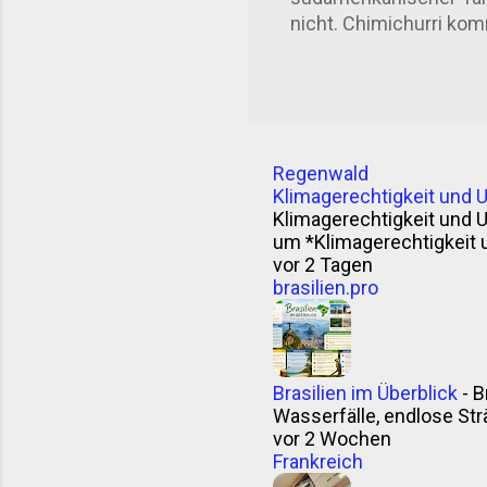
nicht. Chimichurri komm
gesagt: der Asado . D
Herkunft ist nicht gan
das Wort „Chimichurri“
Theorie: Ein Mann name
Unabhängigkeitsbeweg
Regenwald
stimmt? Wer weiß. Klin
Klimagerechtigkeit und 
argentinisches Kauder
Klimagerechtigkeit und 
curry“. Vielleicht. Sicher
um *Klimagerechtigkeit 
vor 2 Tagen
brasilien.pro
Brasilien im Überblick
-
B
Wasserfälle, endlose Strä
vor 2 Wochen
Frankreich