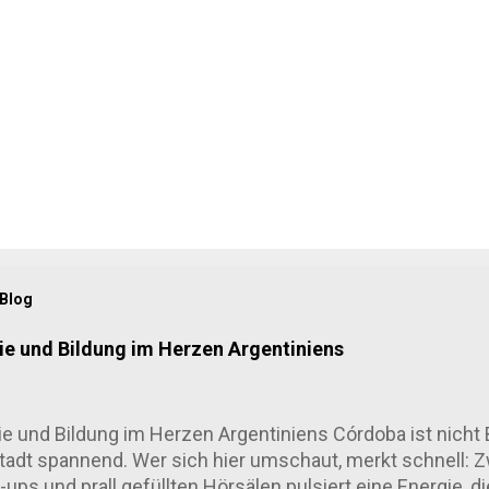
 Blog
e und Bildung im Herzen Argentiniens
 und Bildung im Herzen Argentiniens Córdoba ist nicht 
tadt spannend. Wer sich hier umschaut, merkt schnell: 
ups und prall gefüllten Hörsälen pulsiert eine Energie, d