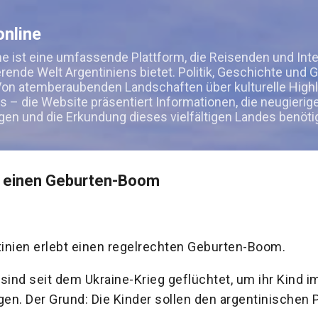
Direkt zum Hauptbereich
nline
e ist eine umfassende Plattform, die Reisenden und Int
ierende Welt Argentiniens bietet. Politik, Geschichte und 
on atemberaubenden Landschaften über kulturelle Highli
s – die Website präsentiert Informationen, die neugierig
gen und die Erkundung dieses vielfältigen Landes benöti
bt einen Geburten-Boom
inien erlebt einen regelrechten Geburten-Boom.
ind seit dem Ukraine-Krieg geflüchtet, um ihr Kind 
gen. Der Grund: Die Kinder sollen den argentinischen 