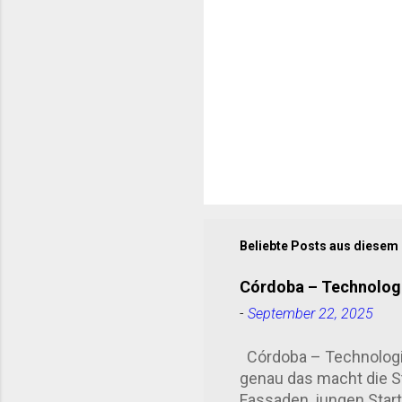
e
Beliebte Posts aus diesem
Córdoba – Technologi
-
September 22, 2025
Córdoba – Technologie
genau das macht die S
Fassaden, jungen Start-