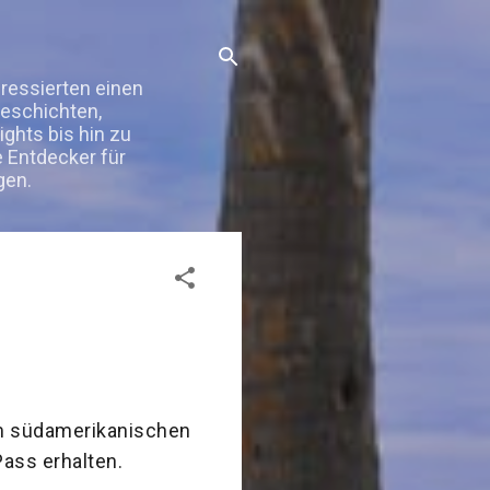
eressierten einen
Geschichten,
ghts bis hin zu
e Entdecker für
gen.
im südamerikanischen
Pass erhalten.