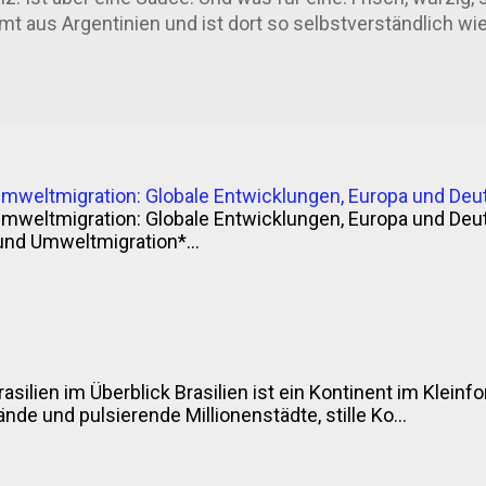
t aus Argentinien und ist dort so selbstverständlich wie 
enn ohne Chimichurri kein echtes Asado. Punkt. Woher k
z eindeutig belegt – wie so oft bei Traditionsrezepten. 
 aus dem Einfluss britischer oder irischer Einwanderer im
ns Jimmy McCurry (ja, ernsthaft) soll bei der argentini
ung mitgemischt haben – und seine Würzsauce gleich m
gt jedenfalls gut genug für einen Grillabend. Andere sag
Umweltmigration: Globale Entwicklungen, Europa und Deu
welsch aus Englisch, Baskisch und Spanisch – „che mi cu
Umweltmigration: Globale Entwicklungen, Europa und Deu
 ...
und Umweltmigration*...
rasilien im Überblick Brasilien ist ein Kontinent im Klei
nde und pulsierende Millionenstädte, stille Ko...