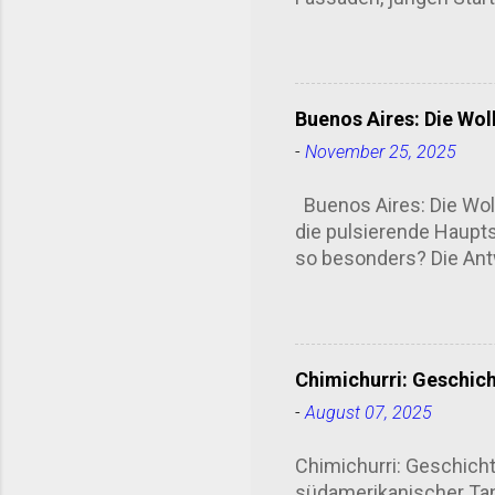
übersehen kann. Univer
Studierendenstadt. Die
Lateinamerikas. Heute
Bolivien, Chile oder S
Buenos Aires: Die Wol
ist kein isoliertes Elf
-
November 25, 2025
organisiert Hackathon
Mate-Tee als nach Zuku
Buenos Aires: Die Wolk
könnte me...
die pulsierende Haupts
so besonders? Die Antw
bekannt für seine bee
Madero: Ein architekto
für den urbanen Wandel 
Luxus-Quartier verwan
Chimichurri: Geschic
beeindruckt. Die Hafen
-
August 07, 2025
Blick auf die beeindruc
Wolkenkratzer in Puert
Chimichurri: Geschicht
, ein...
südamerikanischer Tanz