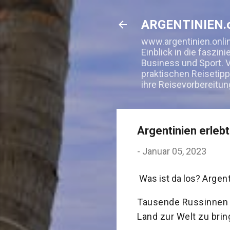
ARGENTINIEN.o
www.argentinien.onlin
Einblick in die faszin
Business und Sport. V
praktischen Reisetipp
ihre Reisevorbereitun
Argentinien erle
-
Januar 05, 2023
Was ist da los?
Argent
Tausende Russinnen s
Land zur Welt zu brin