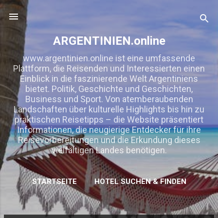
Direkt zum Hauptbereich
ARGENTINIEN.online
www.argentinien.online ist eine umfassende
Plattform, die Reisenden und Interessierten einen
Einblick in die faszinierende Welt Argentiniens
bietet. Politik, Geschichte und Geschichten,
Business und Sport. Von atemberaubenden
Landschaften über kulturelle Highlights bis hin zu
praktischen Reisetipps – die Website präsentiert
Informationen, die neugierige Entdecker für ihre
Reisevorbereitungen und die Erkundung dieses
vielfältigen Landes benötigen.
STARTSEITE
HOTEL SUCHEN & FINDEN
MEHR…
KOOPERATION/ WERBUNG/ LINKTAUSCH