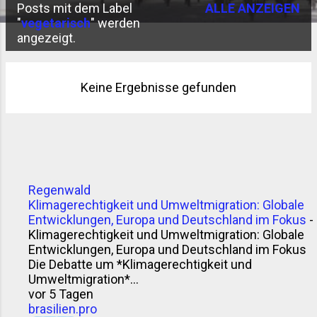
Posts mit dem Label
ALLE ANZEIGEN
P
"
vegetarisch
" werden
angezeigt.
o
s
t
Keine Ergebnisse gefunden
s
Regenwald
Klimagerechtigkeit und Umweltmigration: Globale
Entwicklungen, Europa und Deutschland im Fokus
-
Klimagerechtigkeit und Umweltmigration: Globale
Entwicklungen, Europa und Deutschland im Fokus
Die Debatte um *Klimagerechtigkeit und
Umweltmigration*...
vor 5 Tagen
brasilien.pro