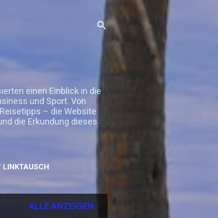
rten einen Einblick in die
Business und Sport. Von
 Reisetipps – die Website
 und die Erkundung dieses
 LINKTAUSCH
ALLE ANZEIGEN