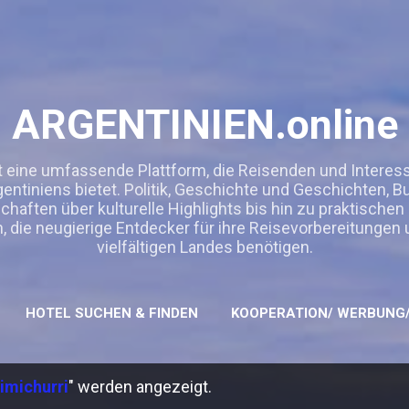
Direkt zum Hauptbereich
ARGENTINIEN.online
t eine umfassende Plattform, die Reisenden und Interessie
entiniens bietet. Politik, Geschichte und Geschichten, 
ften über kulturelle Highlights bis hin zu praktischen
n, die neugierige Entdecker für ihre Reisevorbereitungen
vielfältigen Landes benötigen.
HOTEL SUCHEN & FINDEN
KOOPERATION/ WERBUNG/
imichurri
" werden angezeigt.