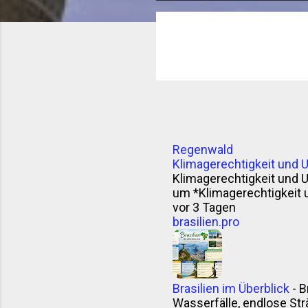
o
s
t
s
Regenwald
Klimagerechtigkeit und 
Klimagerechtigkeit und 
um *Klimagerechtigkeit 
vor 3 Tagen
brasilien.pro
Brasilien im Überblick
-
B
Wasserfälle, endlose Strä